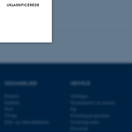
UKLASSIFICEREDE
Uklassificerede
ere nogle
UDDANNELSER
GENVEJE
rer uden disse
Bachelor
Afdelinger
Kandidat
Eksaminatorer og censorer
Ph.D.
Fag
Tilvalg
Forskningsprogrammer
Efter- og videreuddannelse
Forskningscentre
 vores CMS-udbyder,
Presserum
identificere en backend-