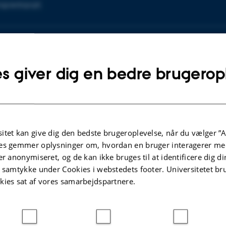
ngpædagogik
NFO
87 16 31 03
UMMER
SE
Kopier
rpm@cc.au.dk
s giver dig en bedre brugerop
telefonnummer
Kopier
mailadresse
e Pertou Mach
itut for Kommunikation og Kultur
SE
kvidenskab
Kopier
itet kan give dig den bedste brugeroplevelse, når du vælger ”A
elandsgade 139
adresse
es gemmer oplysninger om, hvordan en bruger interagerer med
ing 1580, lokale 443
er anonymiseret, og de kan ikke bruges til at identificere dig d
 Aarhus C
t samtykke under Cookies i webstedets footer. Universitetet br
mark
kies sat af vores samarbejdspartnere.
å kort
re-profil