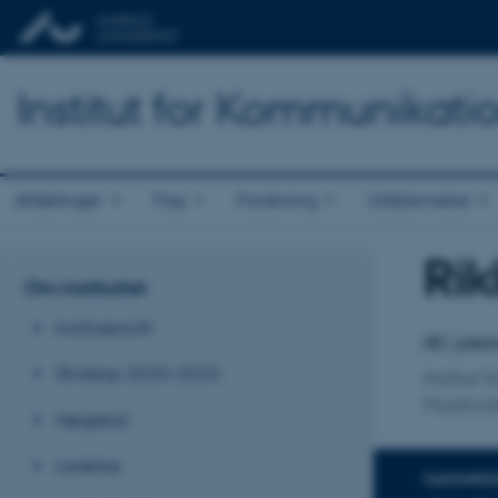
Institut for Kommunikati
Afdelinger
Fag
Forskning
Uddannelse
Rik
Titel
Om instituttet
Primær 
Institutprofil
AC-perso
Strategi 2020-2025
Institut
Musikvi
Nøgletal
Ledelse
FAGOMRÅ