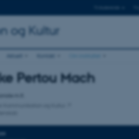
Til studerende
Til
on og Kultur
Aktuelt
Kontakt
Om instituttet
ke Pertou Mach
tilknytning
nale m.fl.
 for Kommunikation og Kultur
denskab
DER