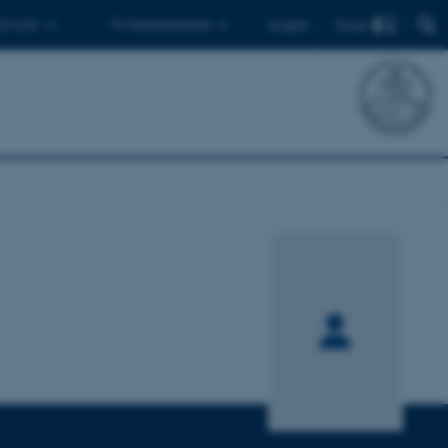
Find
 ph.d.er
Til medarbejdere
English