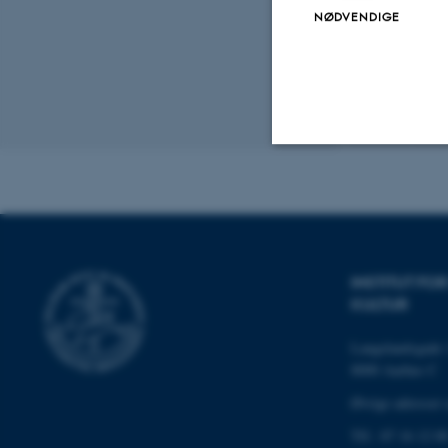
NØDVENDIGE
Revideret 10.12
Nødvendige
Nødvendige cooki
INSTITUT F
grundlæggende fu
KULTUR
cookies.
Langelandsgade 
8000 Aarhus C
Øvrige adresser 
Navn
be_typo_user
Tlf.: 87 16 12 0