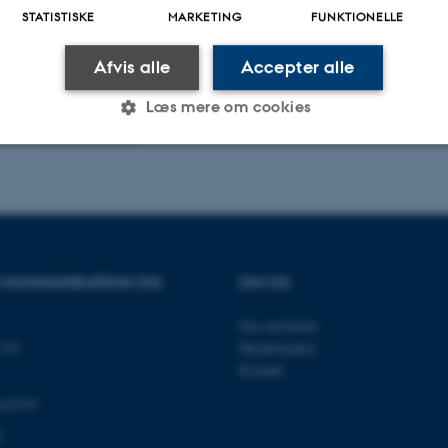
STATISTISKE
MARKETING
FUNKTIONELLE
Afvis alle
Accepter alle
Læs mere om cookies
.2023
-
Pia Gjermandsen
Statistiske
Marketing
Funktionelle
es hjælper med at gøre hjemmesiden brugbar ved at aktiv
OR KOMMUNIKATION OG
OM OS
nktioner som navigation mm. Hjemmesiden kan ikke funge
Om instituttet
139
Medarbejdere
Kontakt
og kort
Udbyder / Domæne
Udløb
Beskrivelse
30
Denne cookie sættes af
TYPO3 Association
0
minutter
TYPO3, og bruges til at 
.au.dk