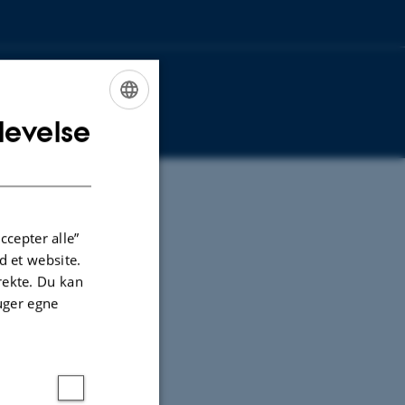
levelse
ENGLISH
DANISH
ccepter alle”
 et website.
irekte. Du kan
uger egne