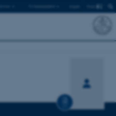
Find
 ph.d.er
Til medarbejdere
English
CV