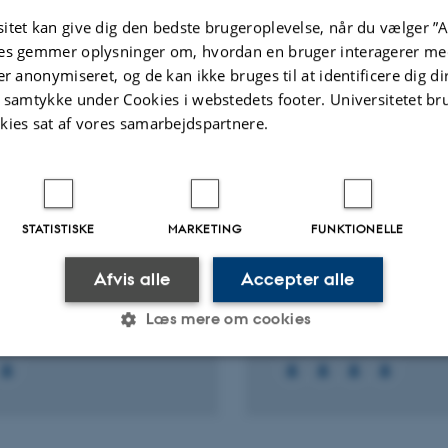
Digital
itet kan give dig den bedste brugeroplevelse, når du vælger ”A
version
es gemmer oplysninger om, hvordan en bruger interagerer med
vedhæftet
er anonymiseret, og de kan ikke bruges til at identificere dig d
Flere
ter
Aktiviteter
t samtykke under Cookies i webstedets footer. Universitetet br
kies sat af vores samarbejdspartnere.
NINGSPROJEKT
FORSKNINGSPROJEKT
Leadership and
Intern kriseledelse og
inability: Deliberative
krisekommunikation i
STATISTISKE
MARKETING
FUNKTIONELLE
gement (EU-finansieret
danske organisatione
kt)
finansieret projekt)
Afvis alle
Accepter alle
 2013
-
31. aug. 2015
1. jan. 2011
-
31. mar. 2014
Læs mere om cookies
Statistiske
Marketing
Funktionelle