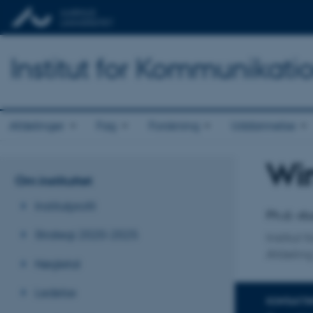
Institut for Kommunikati
Afdelinger
Fag
Forskning
Uddannelse
Win
Titel
Om instituttet
Primær 
Institutprofil
Ph.d.-s
Strategi 2020-2025
Institut
Afdeling
Nøgletal
Ledelse
KONTAKTI