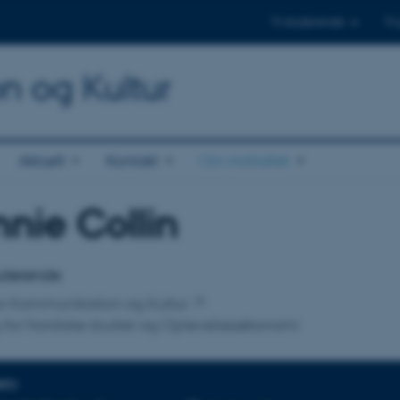
Til studerende
Til
on og Kultur
Aktuelt
Kontakt
Om instituttet
nie Collin
tilknytning
tuderende
 for Kommunikation og Kultur
 for Nordiske studier og Oplevelsesøkonomi
NFO