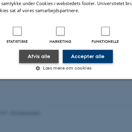
t samtykke under Cookies i webstedets footer. Universitetet br
te aktiviteter
Flere
kies sat af vores samarbejdspartnere.
GELSE ELLER ORGANISERING AF KONFERENCE
rne om Udforskningen af Dansk Sprog
STATISTISKE
MARKETING
FUNKTIONELLE
4
Afvis alle
Accepter alle
t. 2024
-
11. okt. 2024
Læs mere om cookies
Statistiske
Marketing
Funktionelle
.2023
-
Pia Gjermandsen
es hjælper med at gøre hjemmesiden brugbar ved at aktiv
nktioner som navigation mm. Hjemmesiden kan ikke funge