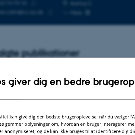
33 74 74 10
UMMER
SE
Aarhus C
Kopier
ie.collin@cc.au.dk
Mere
telefonnummer
Kopier
mailadresse
lgte publikationer
ORT
s giver dig en bedre brugerop
Møde om Udforskningen af Dansk Sprog
n, W. +3.
k, Institut for Kommunikation og Kultur, Aarhus Universitet
itet kan give dig den bedste brugeroplevelse, når du vælger ”A
es gemmer oplysninger om, hvordan en bruger interagerer med
er anonymiseret, og de kan ikke bruges til at identificere dig d
t