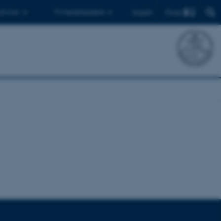
Find
 ph.d.er
Til medarbejdere
English