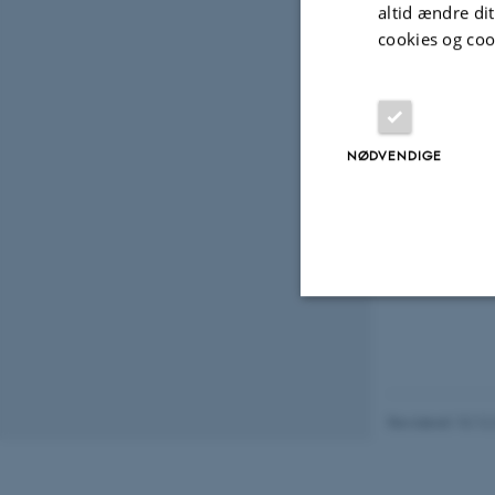
altid ændre di
Udvalg
cookies og coo
DELTA
Møde
NØDVENDIGE
202
10. ok
Nødvendige
Revideret 10.12
Nødvendige cooki
grundlæggende fu
cookies.