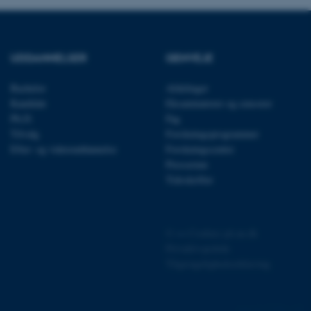
UDDANNELSER
GENVEJE
 vores CMS-udbyder,
identificere en backend-
Bachelor
Afdelinger
bruger er logget ind i
Kandidat
Eksaminatorer og censorer
Ph.D.
Fag
rbundet med Typo3-
Tilvalg
Forskningsprogrammer
emet. Det bruges generelt
ntifikator for at gøre det
Efter- og videreuddannelse
Forskningscentre
præferencer, men i mange
 ikke nødvendigt, da det
Presserum
lt af platformen, skønt
Tidsskrifter
webstedsadministratorer. I
dstillet til at blive
en browsersession. Det
entifikator i stedet for
©
—
Cookies på au.dk
ose platform session
Privatlivspolitik
emmesider, som er skrevet
gi. Den bruges af serveren
Tilgængelighedserklæring
onym brugersession.
session cookie, brugt af
Bruges normalt til at
77206 / i29
ugersession af serveren.