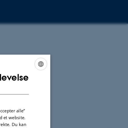
levelse
ENGLISH
DANISH
ccepter alle”
 et website.
irekte. Du kan