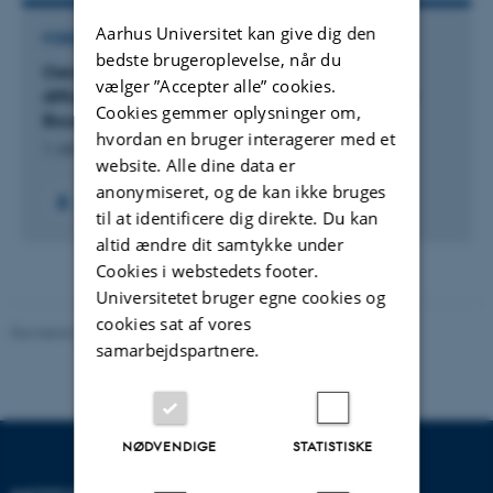
Aarhus Universitet kan give dig den
FORSKNINGSPROJEKT
bedste brugeroplevelse, når du
Oenolex: Oenolex Bourgogne - Création et
vælger ”Accepter alle” cookies.
diffusion d'un nuancier oenologique des vins de
Cookies gemmer oplysninger om,
Bourgogne
hvordan en bruger interagerer med et
1. okt. 2012
-
31. jan. 2016
website. Alle dine data er
anonymiseret, og de kan ikke bruges
til at identificere dig direkte. Du kan
altid ændre dit samtykke under
Cookies i webstedets footer.
Universitetet bruger egne cookies og
cookies sat af vores
Revideret 10.12.2023
-
Pia Gjermandsen
samarbejdspartnere.
NØDVENDIGE
STATISTISKE