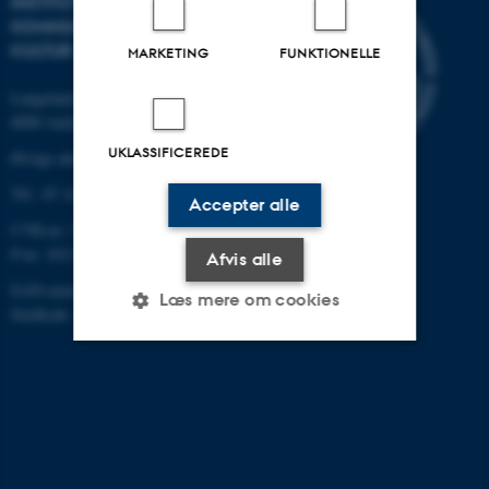
INSTITUT FOR
KOMMUNIKATION OG
KULTUR
MARKETING
FUNKTIONELLE
Langelandsgade 139
8000 Aarhus C
UKLASSIFICEREDE
Øvrige adresser og kort
Tlf.: 87 16 12 00
Accepter alle
CVR-nr: 31119103
P-nr: 1013139411
Afvis alle
EAN-nummer: 5798000418363
Læs mere om cookies
Stedkode: 1411
Nødvendige
Statistiske
Marketing
Funktionelle
Uklassificerede