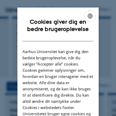
Udvalgte publikationer
Flere
Cookies giver dig en
BOG
ENGLISH
bedre brugeroplevelse
Participatory Design
DANISH
Bødker, S. +3.
Morgan & Claypool Publishers
Aarhus Universitet kan give dig den
bedste brugeroplevelse, når du
vælger ”Accepter alle” cookies.
Fagfællebedømt
Cookies gemmer oplysninger om,
Digital
hvordan en bruger interagerer med et
version
website. Alle dine data er
vedhæftet
Flere
Projekter
Aktiviteter
anonymiseret, og de kan ikke bruges
til at identificere dig direkte. Du kan
altid ændre dit samtykke under
FORSKNINGSPROJEKT
F
Cookies i webstedets footer.
Nationalt Videnscenter for Digital
C
Universitetet bruger egne cookies og
Teknologiforståelse
E