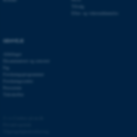
be_typo_user
TYPO3 Association
.au.dk
Tilvalg
Efter- og videreuddannelse
fe_typo_user
Typo3 Association
.au.dk
GENVEJE
Afdelinger
Eksaminatorer og censorer
Fag
Forskningsprogrammer
Forskningscentre
Presserum
Tidsskrifter
ASP.NET_SessionId
©
—
Cookies på au.dk
Microsoft Corporation
.au.dk
Privatlivspolitik
Tilgængelighedserklæring