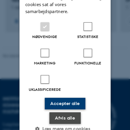
cookies sat af vores
1. aug. 2023
-
31. aug. 2027
1.
samarbejdspartnere.
NØDVENDIGE
STATISTISKE
Revideret 10.12.2023
-
Pia Gjermandsen
MARKETING
FUNKTIONELLE
UKLASSIFICEREDE
INSTITUT FOR
Accepter alle
KOMMUNIKATION OG
KULTUR
Afvis alle
Langelandsgade 139
Læs mere om cookies