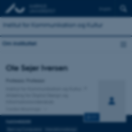
English
Institut for Kommunikation og Kultur
Om instituttet
Titel
Ole Sejer Iversen
Primær tilknytning
Professor, Professor
Institut for Kommunikation og Kultur
Afdeling for Digital Design og
Informationsvidenskab
3 andre tilknytninger
CV
FAGOMRÅDER
Børn og Computere
Interaktionsdesign