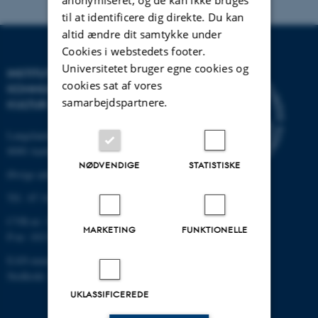
anonymiseret, og de kan ikke bruges
til at identificere dig direkte. Du kan
altid ændre dit samtykke under
Cookies i webstedets footer.
Universitetet bruger egne cookies og
INSTITUT FOR
cookies sat af vores
KOMMUNIKATION OG
samarbejdspartnere.
KULTUR
Langelandsgade 139
8000 Aarhus C
NØDVENDIGE
STATISTISKE
Øvrige adresser og kort
Tlf.: 87 16 12 00
CVR-nr: 31119103
MARKETING
FUNKTIONELLE
P-nr: 1013139411
EAN-nummer: 5798000418363
Stedkode: 1411
UKLASSIFICEREDE