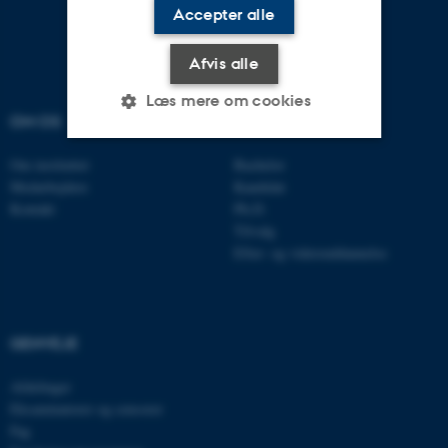
Accepter alle
Afvis alle
Læs mere om cookies
OM OS
UDDANNELSER
Om instituttet
Bachelor
Nødvendige
Statistiske
Marketing
Medarbejdere
Kandidat
Kontakt
Ph.D.
Funktionelle
Uklassificerede
Tilvalg
Efter- og videreuddannelse
Nødvendige cookies hjælper
med at gøre hjemmesiden
GENVEJE
brugbar ved at aktivere nogle
grundlæggende funktioner
Afdelinger
som navigation mm.
Eksaminatorer og censorer
Hjemmesiden kan ikke
Fag
fungerer uden disse cookies.