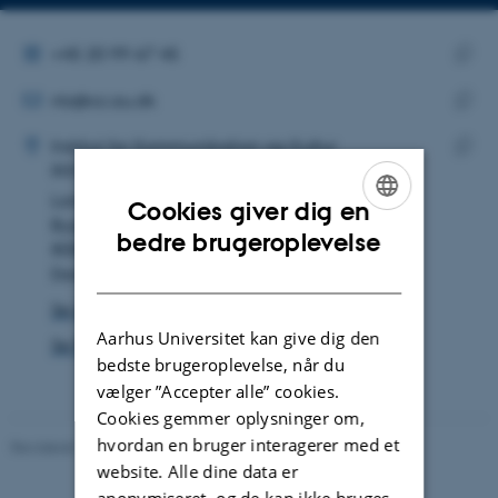
Kopier
Kopier
telefonnummer
mailadresse
ALTERNATIVT TELEFONNUMMER
+45 20 99 67 45
MAILADRESSE
Kopie
ntz@cc.au.dk
telef
ADRESSE
Kopie
Nina Thiele Zeiss
Institut for Kommunikation og Kultur
maila
IKK's ledelsessekretariat
Kopie
Langelandsgade 139
adres
Cookies giver dig en
Bygning 1580, lokale 427
ENGLISH
bedre brugeroplevelse
8000 Aarhus C
DANISH
Danmark
Se på kort
Aarhus Universitet kan give dig den
Se Pure-profil
bedste brugeroplevelse, når du
vælger ”Accepter alle” cookies.
Cookies gemmer oplysninger om,
hvordan en bruger interagerer med et
Revideret 10.12.2023
-
Pia Gjermandsen
website. Alle dine data er