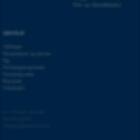
brugbar ved at aktivere nogle
Efter- og videreuddannelse
grundlæggende funktioner
som navigation mm.
Hjemmesiden kan ikke
fungerer uden disse cookies.
GENVEJE
Afdelinger
Eksaminatorer og censorer
Navn
Udbyder / Domæne
Fag
be_typo_user
Forskningsprogrammer
TYPO3 Association
.au.dk
Forskningscentre
Presserum
Tidsskrifter
fe_typo_user
Typo3 Association
.au.dk
©
—
Cookies på au.dk
Privatlivspolitik
Tilgængelighedserklæring