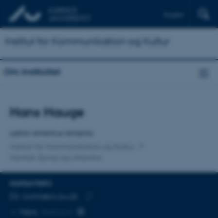
English
Institut for Kommunikation og Kultur
Om instituttet
Titel
Hans Hauge
Primær tilknytning
Lektor emeritus/emerita
Institut for Kommunikation og Kultur
Nordisk Sprog og Litteratur
KONTAKTINFO
MAILADRESSE
norhh@cc.au.dk
Kopier
Mere
Aarhus C