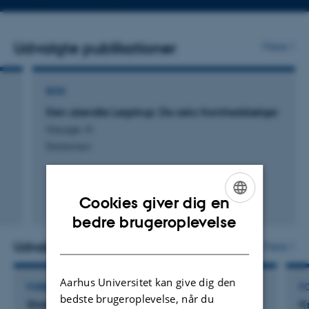
mailadresse
Udvalgte publikationer
Flere
BOG
Den ukendte Løgstrup: De seks fromhedsbølger
Hauge, H.
Eksistensen
Cookies giver dig en
ENGLISH
bedre brugeroplevelse
DANISH
Udvalgte aktiviteter
Flere
Aarhus Universitet kan give dig den
FOREDRAG OG MUNDTLIGE BIDRAG
F
bedste brugeroplevelse, når du
Shakespeare: Breaking news
K