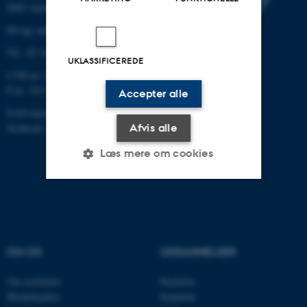
8000 Aarhus C
Øvrige adresser og kort
Tlf.: 87 16 12 00
UKLASSIFICEREDE
CVR-nr: 31119103
P-nr: 1013139411
Accepter alle
EAN-nummer: 5798000418363
Stedkode: 1411
Afvis alle
Læs mere om cookies
Nødvendige
Statistiske
Marketing
Funktionelle
Uklassificerede
OM OS
UDDANNELSER
Om instituttet
Bachelor
Nødvendige cookies hjælper
Medarbejdere
Kandidat
med at gøre hjemmesiden