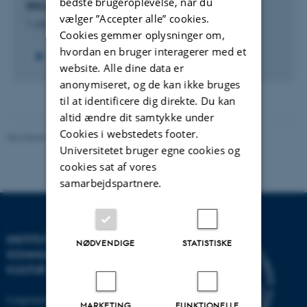
bedste brugeroplevelse, når du
DiCu: Digital Curriculum
vælger ”Accepter alle” cookies.
1. jan. 2020
-
31. dec. 2023
Cookies gemmer oplysninger om,
hvordan en bruger interagerer med et
website. Alle dine data er
anonymiseret, og de kan ikke bruges
til at identificere dig direkte. Du kan
altid ændre dit samtykke under
Cookies i webstedets footer.
Revideret 10.12.2023
-
Pia Gjermandsen
Universitetet bruger egne cookies og
cookies sat af vores
samarbejdspartnere.
INSTITUT FOR
NØDVENDIGE
STATISTISKE
KOMMUNIKATION OG
KULTUR
Langelandsgade 139
MARKETING
FUNKTIONELLE