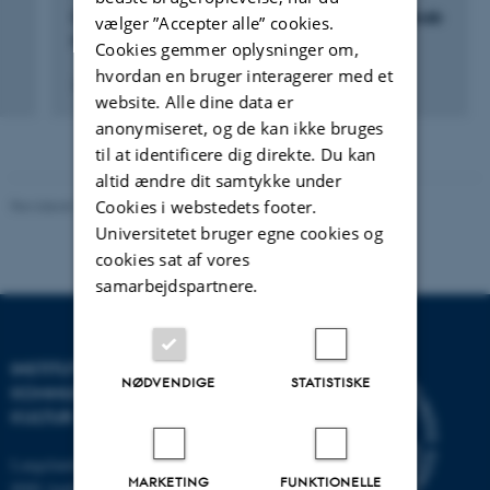
Danske Musikvidenskaber 2008, Dansk Selskab
vælger ”Accepter alle” cookies.
for Musikforsknings 5. symposium
Cookies gemmer oplysninger om,
hvordan en bruger interagerer med et
26. april 2008
website. Alle dine data er
anonymiseret, og de kan ikke bruges
til at identificere dig direkte. Du kan
altid ændre dit samtykke under
Cookies i webstedets footer.
Revideret 10.12.2023
-
Pia Gjermandsen
Universitetet bruger egne cookies og
cookies sat af vores
samarbejdspartnere.
INSTITUT FOR
NØDVENDIGE
STATISTISKE
KOMMUNIKATION OG
KULTUR
Langelandsgade 139
MARKETING
FUNKTIONELLE
8000 Aarhus C