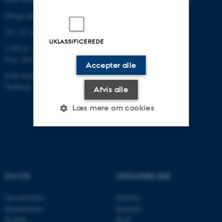
Øvrige adresser og kort
Tlf.: 87 16 12 00
UKLASSIFICEREDE
CVR-nr: 31119103
P-nr: 1013139411
Accepter alle
EAN-nummer: 5798000418363
Stedkode: 1411
Afvis alle
Læs mere om cookies
Nødvendige
Statistiske
Marketing
Funktionelle
Uklassificerede
OM OS
UDDANNELSER
Om instituttet
Bachelor
Nødvendige cookies hjælper
Medarbejdere
Kandidat
med at gøre hjemmesiden
Kontakt
Ph.D.