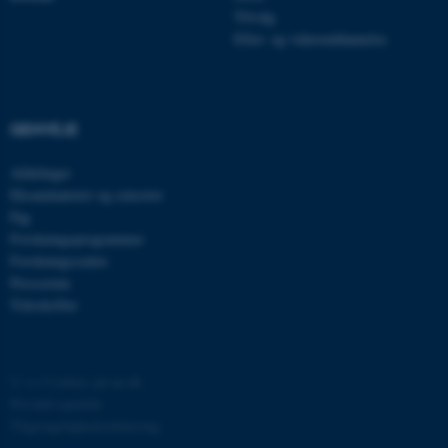
brugbar ved at aktivere nogle
Tilvalg
grundlæggende funktioner
Efter- og videreuddannelse
som navigation mm.
Hjemmesiden kan ikke
fungerer uden disse cookies.
GENVEJE
Afdelinger
Eksaminatorer og censorer
Navn
Udbyder / Domæne
Fag
be_typo_user
TYPO3 Association
Forskningsprogrammer
.au.dk
Forskningscentre
Presserum
Tidsskrifter
fe_typo_user
Typo3 Association
.au.dk
©
—
Cookies på au.dk
Privatlivspolitik
Tilgængelighedserklæring