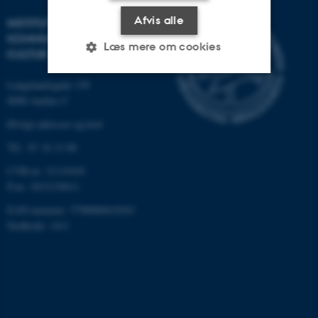
Afvis alle
INSTITUT FOR
KOMMUNIKATION OG
Læs mere om cookies
KULTUR
Langelandsgade 139
8000 Aarhus C
Nødvendige
Statistiske
Marketing
Øvrige adresser og kort
Funktionelle
Uklassificerede
Tlf.: 87 16 12 00
CVR-nr: 31119103
Nødvendige cookies hjælper
P-nr: 1013139411
med at gøre hjemmesiden
EAN-nummer: 5798000418363
brugbar ved at aktivere nogle
Stedkode: 1411
grundlæggende funktioner
som navigation mm.
Hjemmesiden kan ikke
fungerer uden disse cookies.