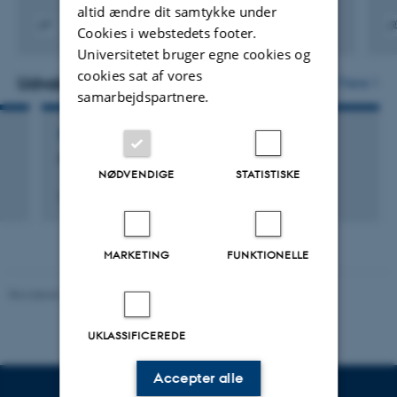
of the board at Lind Foundation and Danske Invest. He is
altid ændre dit samtykke under
also member of the board at ERPN and Grøn Dream.
Cookies i webstedets footer.
Digital
Digita
Universitetet bruger egne cookies og
version
versi
cookies sat af vores
vedhæftet
vedh
Udvalgte aktiviteter
Flere
samarbejdspartnere.
FOREDRAG OG MUNDTLIGE BIDRAG
Arbejdsmarkedskommissionen
NØDVENDIGE
STATISTISKE
20. oktober 2009
MARKETING
FUNKTIONELLE
Revideret 10.12.2023
-
Pia Gjermandsen
UKLASSIFICEREDE
Accepter alle