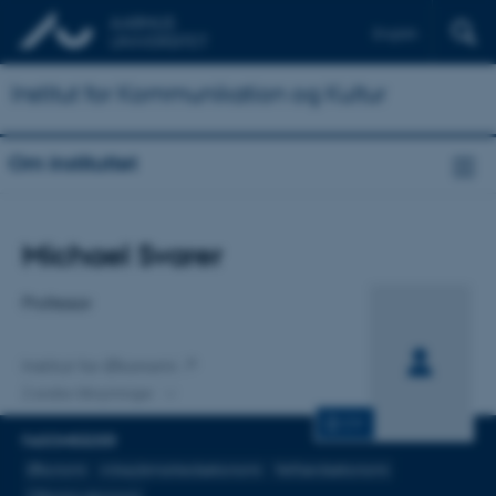
English
Institut for Kommunikation og Kultur
Om instituttet
Titel
Michael Svarer
Primær tilknytning
Professor
Institut for Økonomi
2 andre tilknytninger
CV
FAGOMRÅDER
Økonomi
Arbejdsmarkedsøkonomi
Velfærdsøkonomi