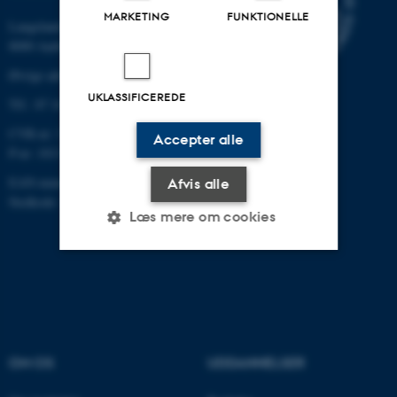
MARKETING
FUNKTIONELLE
Langelandsgade 139
8000 Aarhus C
Øvrige adresser og kort
UKLASSIFICEREDE
Tlf.: 87 16 12 00
CVR-nr: 31119103
Accepter alle
P-nr: 1013139411
EAN-nummer: 5798000418363
Afvis alle
Stedkode: 1411
Læs mere om cookies
Nødvendige
Statistiske
Marketing
Funktionelle
Uklassificerede
OM OS
UDDANNELSER
Nødvendige cookies hjælper