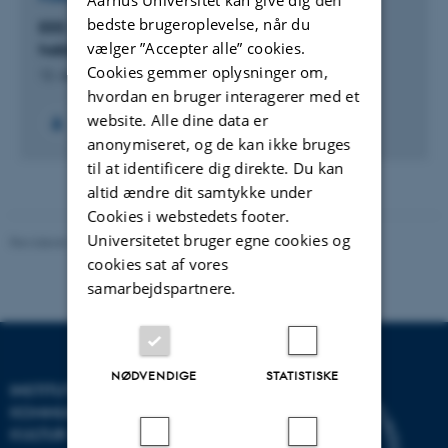
bedste brugeroplevelse, når du
EEE: El Español en Europa: Demografía de los
vælger ”Accepter alle” cookies.
hablantes de una lengua
Cookies gemmer oplysninger om,
12. okt. 2020
-
17. maj 2021
hvordan en bruger interagerer med et
website. Alle dine data er
anonymiseret, og de kan ikke bruges
til at identificere dig direkte. Du kan
altid ændre dit samtykke under
Cookies i webstedets footer.
Universitetet bruger egne cookies og
Revideret 10.12.2023
-
Pia Gjermandsen
cookies sat af vores
samarbejdspartnere.
NØDVENDIGE
STATISTISKE
INSTITUT FOR
KOMMUNIKATION OG
KULTUR