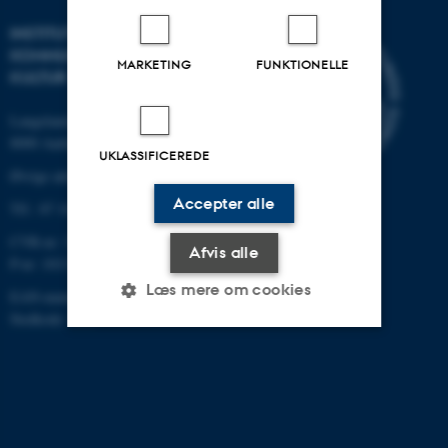
INSTITUT FOR
KOMMUNIKATION OG
MARKETING
FUNKTIONELLE
KULTUR
Langelandsgade 139
8000 Aarhus C
UKLASSIFICEREDE
Øvrige adresser og kort
Accepter alle
Tlf.: 87 16 12 00
CVR-nr: 31119103
Afvis alle
P-nr: 1013139411
Læs mere om cookies
EAN-nummer: 5798000418363
Stedkode: 1411
Nødvendige
Statistiske
Marketing
Funktionelle
Uklassificerede