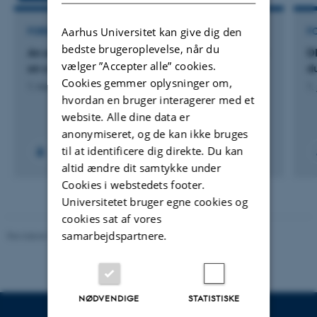
Aarhus Universitet kan give dig den
FORSKNINGSPROJEKT
F
bedste brugeroplevelse, når du
An ecological and systems science perspective
D
vælger ”Accepter alle” cookies.
on cannabis use and psychosis
du
Cookies gemmer oplysninger om,
1. mar. 2018
-
31. jan. 2021
1.
hvordan en bruger interagerer med et
website. Alle dine data er
anonymiseret, og de kan ikke bruges
til at identificere dig direkte. Du kan
altid ændre dit samtykke under
Cookies i webstedets footer.
Universitetet bruger egne cookies og
cookies sat af vores
samarbejdspartnere.
Revideret 10.12.2023
-
Pia Gjermandsen
NØDVENDIGE
STATISTISKE