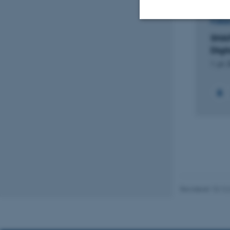
FORS
SHAP
Nødvendige
Digi
1. jul.
Nødvendige cooki
grundlæggende fu
cookies.
Navn
be_typo_user
Revideret 10.12
fe_typo_user