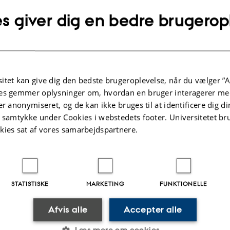
lgte publikationer
s giver dig en bedre brugerop
KRIFTARTIKEL
TIDSSKRIFTARTIK
tal Methods in Memory Studies: A
Fra 200.000 t
nners’ Guide to Scalable
humanistisk
itet kan give dig den bedste brugeroplevelse, når du vælger ”A
ing of Twitter Data
es gemmer oplysninger om, hvordan en bruger interagerer med
Pedersen, M. 
er anonymiseret, og de kan ikke bruges til at identificere dig d
n, H. +3.
Revy
t samtykke under Cookies i webstedets footer. Universitetet br
y Studies
kies sat af vores samarbejdspartnere.
ællebedømt
Digital
Digital
STATISTISKE
MARKETING
FUNKTIONELLE
version
version
vedhæftet
vedhæftet
Afvis alle
Accepter alle
t
Aktiviteter
Læs mere om cookies