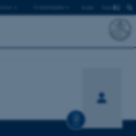
Find
 ph.d.er
Til medarbejdere
English
CV