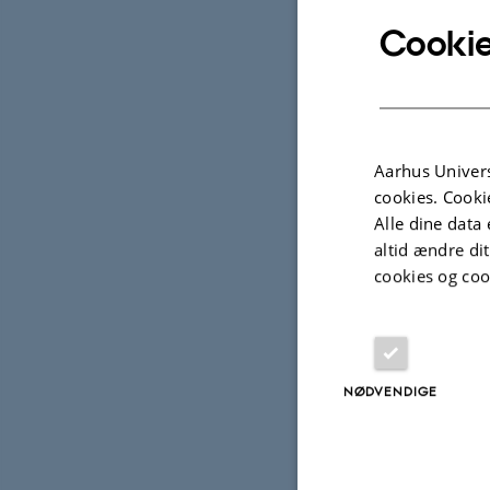
Udva
Cookie
TIDSS
Digi
Begi
Aarhus Univers
Read
cookies. Cooki
Alle dine data 
Jense
altid ændre di
Memor
cookies og coo
Fagf
NØDVENDIGE
Projek