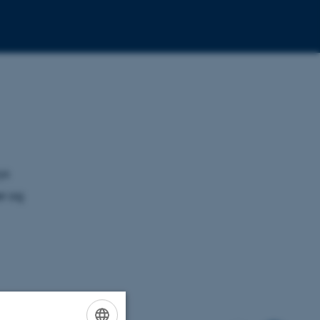
ys
er og