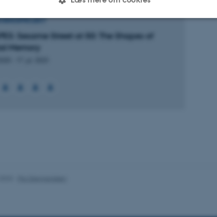
KNINGSPROJEKT
ES: Sesame Street at 50: The Shapes of
Statistiske
Marketing
Funktionelle
tal Memory
 2020
-
17. jul. 2023
es hjælper med at gøre hjemmesiden brugbar ved at aktiv
nktioner som navigation mm. Hjemmesiden kan ikke funge
Udbyder / Domæne
Udløb
Beskrivelse
30
Denne cookie sættes af
TYPO3 Association
minutter
TYPO3, og bruges til at 
.au.dk
session, når en backend-
TYPO3 eller Frontend.
.2023
-
Pia Gjermandsen
30
Dette cookienavn er fo
Typo3 Association
minutter
webindholdsstyringssyst
.au.dk
som en brugersessionside
muligt at gemme bruger