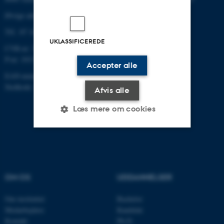
Øvrige adresser og kort
Tlf.: 87 16 12 00
UKLASSIFICEREDE
CVR-nr: 31119103
P-nr: 1013139411
Accepter alle
EAN-nummer: 5798000418363
Stedkode: 1411
Afvis alle
Læs mere om cookies
Nødvendige
Statistiske
Marketing
Funktionelle
Uklassificerede
OM OS
UDDANNELSER
Om instituttet
Bachelor
Nødvendige cookies hjælper
Medarbejdere
Kandidat
med at gøre hjemmesiden
Kontakt
Ph.D.