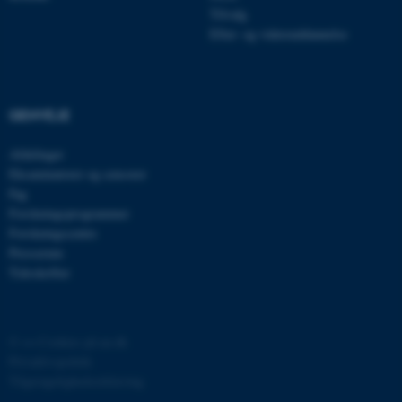
brugbar ved at aktivere nogle
Tilvalg
Efter- og videreuddannelse
grundlæggende funktioner
som navigation mm.
Hjemmesiden kan ikke
fungerer uden disse cookies.
GENVEJE
Afdelinger
Eksaminatorer og censorer
Navn
Udbyder / Domæne
Fag
be_typo_user
TYPO3 Association
Forskningsprogrammer
.au.dk
Forskningscentre
Presserum
Tidsskrifter
fe_typo_user
Typo3 Association
.au.dk
©
—
Cookies på au.dk
Privatlivspolitik
Tilgængelighedserklæring