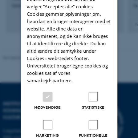
Sekretariatsleder
K
vælger ”Accepter alle” cookies.
Cookies gemmer oplysninger om,
hvordan en bruger interagerer med et
P
website. Alle dine data er
anonymiseret, og de kan ikke bruges
til at identificere dig direkte. Du kan
altid ændre dit samtykke under
Revideret 10.12.2023
-
Pia Gjermandsen
Cookies i webstedets footer.
Universitetet bruger egne cookies og
cookies sat af vores
samarbejdspartnere.
INSTITUT FOR
NØDVENDIGE
STATISTISKE
KOMMUNIKATION OG
KULTUR
Langelandsgade 139
MARKETING
FUNKTIONELLE
8000 Aarhus C