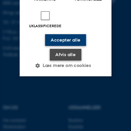
8000 Aarhus C
Øvrige adresser og kort
Tlf.: 87 16 12 00
UKLASSIFICEREDE
CVR-nr: 31119103
P-nr: 1013139411
Accepter alle
EAN-nummer: 5798000418363
Stedkode: 1411
Afvis alle
Læs mere om cookies
Nødvendige
Statistiske
Marketing
Funktionelle
Uklassificerede
OM OS
UDDANNELSER
Om instituttet
Bachelor
Nødvendige cookies hjælper
Medarbejdere
Kandidat
med at gøre hjemmesiden