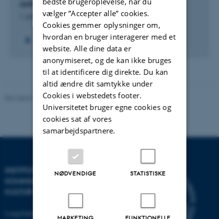
bedste brugeroplevelse, når du
Jysk Ordbog
vælger ”Accepter alle” cookies.
1. januar 2000
Cookies gemmer oplysninger om,
hvordan en bruger interagerer med et
+2
website. Alle dine data er
anonymiseret, og de kan ikke bruges
til at identificere dig direkte. Du kan
altid ændre dit samtykke under
Cookies i webstedets footer.
Revideret 10.12.2023
-
Pia Gjermandsen
Universitetet bruger egne cookies og
cookies sat af vores
samarbejdspartnere.
INSTITUT FOR
NØDVENDIGE
STATISTISKE
KOMMUNIKATION OG
KULTUR
Langelandsgade 139
MARKETING
FUNKTIONELLE