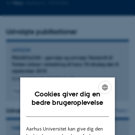
Kopier
Kopier
Mere
Aarhus C, 1910-024
telefonnummer
mailadresse
Udvalgte publikationer
ANTOLOGI
FRASEOLOGI – genveje og omveje: Festskrift til
Torben Arboe i anledning af hans 70-årsdag den 8.
september 2018
Schoonderbeek Hansen, I. +2.
Fagfællebedømt
Cookies giver dig en
ENGLISH
bedre brugeroplevelse
Udvalgte projekter
DANISH
Flere
Aarhus Universitet kan give dig den
FORSKNINGSPROJEKT