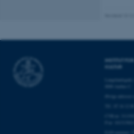
Nødvendige cooki
grundlæggende fu
cookies.
Revideret 10.12
Navn
be_typo_user
INSTITUT F
KULTUR
fe_typo_user
Langelandsgade 
8000 Aarhus C
Øvrige adresser 
Tlf.: 87 16 12 0
CVR-nr: 311191
ASP.NET_SessionId
P-nr: 101313941
EAN-nummer: 5