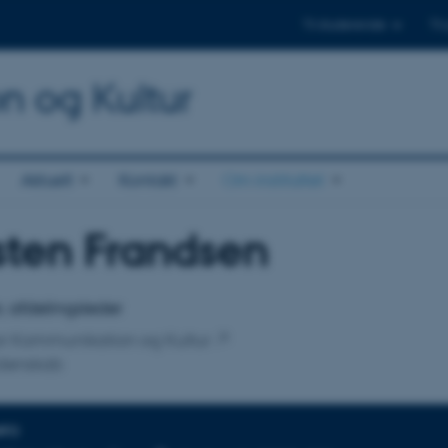
Til studerende
Til
on og Kultur
Aktuelt
Kontakt
Om instituttet
sten Frandsen
tilknytning
r, afdelingsleder
 for Kommunikation og Kultur
denskab
NFO