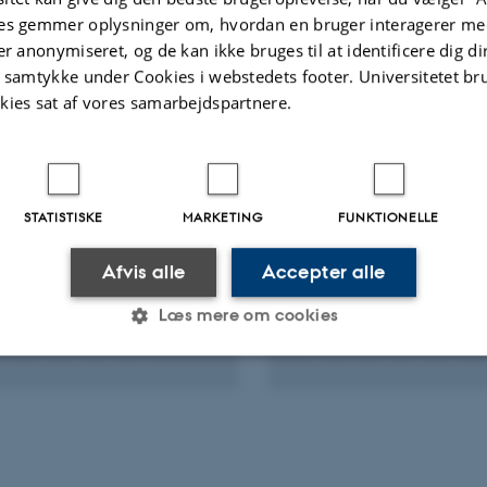
es gemmer oplysninger om, hvordan en bruger interagerer med
er anonymiseret, og de kan ikke bruges til at identificere dig d
t samtykke under Cookies i webstedets footer. Universitetet br
ter
Aktiviteter
kies sat af vores samarbejdspartnere.
NINGSPROJEKT
FORSKNINGSPROJEKT
ision Entertainment:
The History of Danish
STATISTISKE
MARKETING
FUNKTIONELLE
ledge and Cross-
Television
ia
1. jan. 2002
-
31. dec. 2004
Afvis alle
Accepter alle
 2006
-
31. dec. 2009
Læs mere om cookies
Statistiske
Marketing
Funktionelle