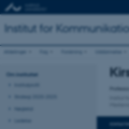
Institut for Kommunikati
Afdelinger
Fag
Forskning
Uddannelse
Kir
Titel
Om instituttet
Primær 
Institutprofil
Professo
Strategi 2020-2025
Institut
Medievi
Nøgletal
Ledelse
KONTAKTI