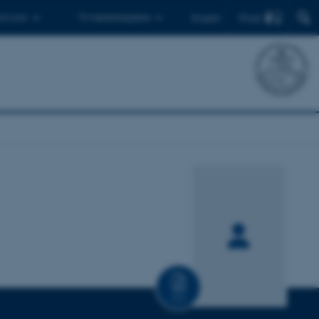
Find
 ph.d.er
Til medarbejdere
English
CV