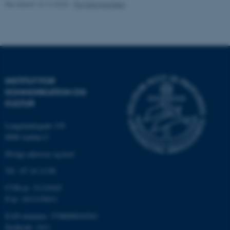
Revideret 10.12.2023
-
Pia Gjermandsen
Funktionelle
Uklassificerede
Nødvendige cookies hjælper
med at gøre hjemmesiden
brugbar ved at aktivere nogle
INSTITUT FOR
grundlæggende funktioner
KOMMUNIKATION OG
som navigation mm.
KULTUR
Hjemmesiden kan ikke
Langelandsgade 139
fungerer uden disse cookies.
8000 Aarhus C
Øvrige adresser og kort
Navn
Udbyder / Domæne
Tlf.: 87 16 12 00
be_typo_user
TYPO3 Association
CVR-nr: 31119103
.au.dk
P-nr: 1013139411
EAN-nummer: 5798000418363
Stedkode: 1411