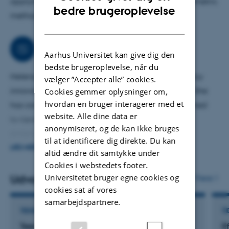
applying register data and advanced microeconometric
ENGLISH
bedre brugeroplevelse
methods.
DANISH
Samarbejder
Aarhus Universitet kan give dig den
bedste brugeroplevelse, når du
Helena collaborates with public authorities on policy
vælger ”Accepter alle” cookies.
innovation based on RCTs and quasi experiments. She
Cookies gemmer oplysninger om,
hvordan en bruger interagerer med et
has conducted impact assessment of e.g. ”Forsøg med
website. Alle dine data er
to-lærerordning”, “National forsøgsordning for
anonymiseret, og de kan ikke bruges
skolemad”, “Co-læring med NEST elementer i
til at identificere dig direkte. Du kan
almenundervisningen”, READ, NEST, busing and school
LÆS MERE
altid ændre dit samtykke under
displacement programs in the City of Aarhus. Her
Cookies i webstedets footer.
research has qualified the debate on e.g. the minimum
Universitetet bruger egne cookies og
Udvalgte publikationer
Flere
cookies sat af vores
age of criminal responsibility, busing, financial aid,
samarbejdspartnere.
national testing, math exams and coursework.
TIDSSKRIFTARTIKEL
TI
Teenage mothers and the next generation:
E