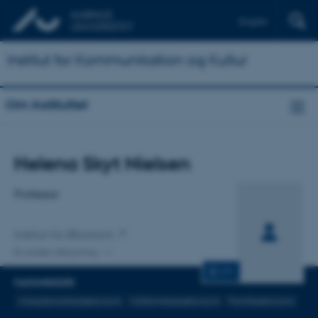
English
Institut for Kommunikation og Kultur
Om instituttet
Titel
Helena Skyt Nielsen
Primær tilknytning
Professor
Institut for Økonomi
En anden tilknytning
CV
FAGOMRÅDER
Arbejdsmarkedsøkonomi
Uddannelsesøkonomi
Familieøkonomi