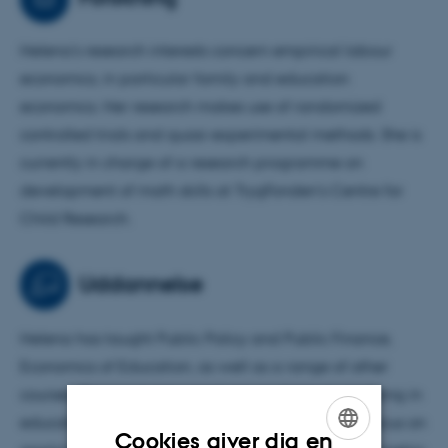
Helena's research interests concern empirical labour
economics, in particular family and education
economics. Her research makes use of randomized
controlled trials and quasi-experimental methods. She is
currently in charge of a research programme on
development of math skills at TrygFonden's Centre for
Child Research.
Uddannelse
Helena has taught Public Policy and Public Finance,
Economics of Education, as well as a range of other
courses. She supervises graduate students specializing in
education, family, and labour economics, with a focus on
Cookies giver dig en