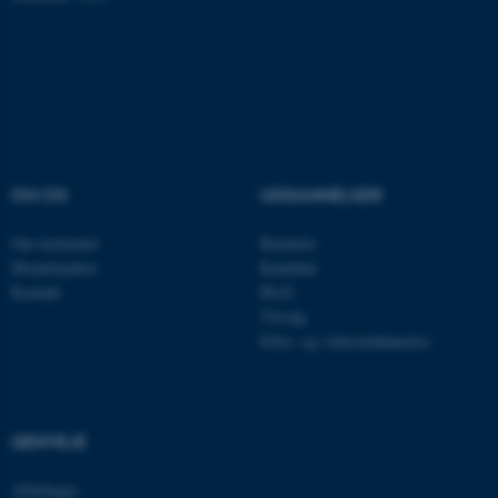
fe_typo_user
Typo3 Association
.au.dk
OM OS
UDDANNELSER
Om instituttet
Bachelor
Medarbejdere
Kandidat
Kontakt
Ph.D.
Tilvalg
ASP.NET_SessionId
Microsoft Corporation
Efter- og videreuddannelse
.au.dk
GENVEJE
JSESSIONID
Oracle Corporation
.au.dk
Afdelinger