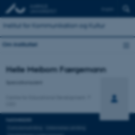
English
Institut for Kommunikation og Kultur
Om instituttet
Titel
Helle Meibom Færgemann
Primær tilknytning
Specialkonsulent
Centre for Educational Development
CED
FAGOMRÅDER
Curriculumudvikling
Uddannelses udvikling