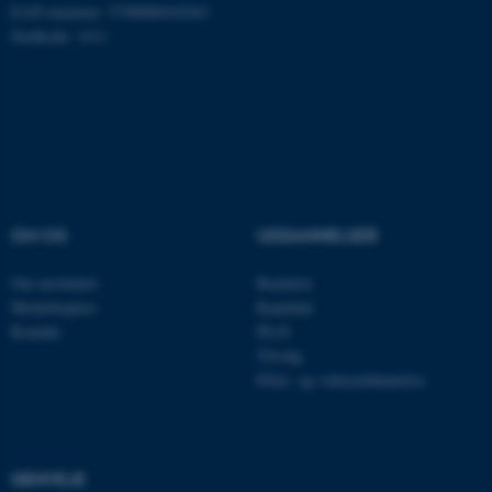
EAN-nummer: 5798000418363
Hjemmesiden kan ikke
Stedkode: 1411
fungerer uden disse cookies.
Navn
Udbyder / Domæne
be_typo_user
TYPO3 Association
.au.dk
OM OS
UDDANNELSER
fe_typo_user
Typo3 Association
Om instituttet
Bachelor
.au.dk
Medarbejdere
Kandidat
Kontakt
Ph.D.
Tilvalg
Efter- og videreuddannelse
GENVEJE