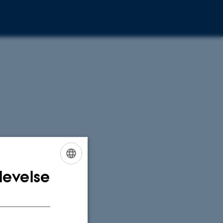
levelse
ENGLISH
DANISH