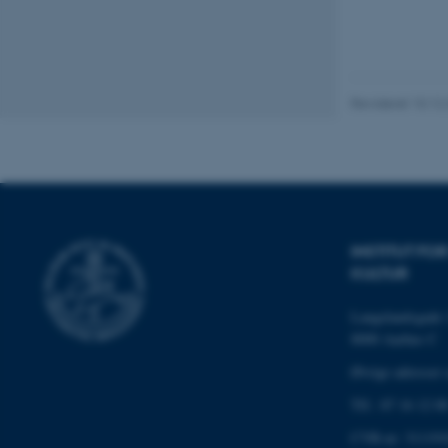
Nødvendige cooki
grundlæggende fu
cookies.
Revideret 10.12
Navn
be_typo_user
INSTITUT F
fe_typo_user
KULTUR
Langelandsgade 
8000 Aarhus C
Øvrige adresser 
Tlf.: 87 16 12 0
ASP.NET_SessionId
CVR-nr: 311191