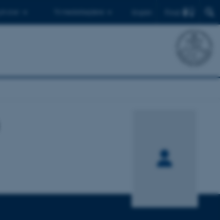
Find
 ph.d.er
Til medarbejdere
English