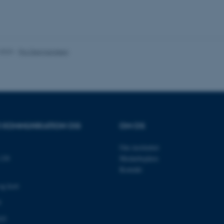
es hjælper med at gøre hjemmesiden brugbar ved at aktiv
nktioner som navigation mm. Hjemmesiden kan ikke funge
.2023
-
Pia Gjermandsen
Udbyder / Domæne
Udløb
Beskrivelse
30
Denne cookie sættes af
TYPO3 Association
minutter
TYPO3, og bruges til at 
.au.dk
session, når en backend-
TYPO3 eller Frontend.
OR KOMMUNIKATION OG
OM OS
30
Dette cookienavn er fo
Typo3 Association
minutter
webindholdsstyringssyst
.au.dk
som en brugersessionside
Om instituttet
muligt at gemme bruger
139
Medarbejdere
tilfælde er det muligvis
kan indstilles ved defau
Kontakt
dette kan forhindres af 
de fleste tilfælde er det in
og kort
ødelagt i slutningen af 
indeholder en tilfældig id
specifikke brugerdata.
0
Session
Denne cookie er en purp
Microsoft Corporation
03
cookie, der bruges af hj
.au.dk