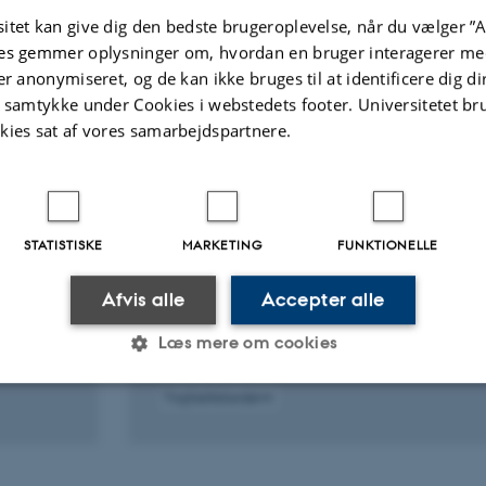
itet kan give dig den bedste brugeroplevelse, når du vælger ”A
es gemmer oplysninger om, hvordan en bruger interagerer med
lgte publikationer
Flere
er anonymiseret, og de kan ikke bruges til at identificere dig d
t samtykke under Cookies i webstedets footer. Universitetet br
kies sat af vores samarbejdspartnere.
TIDSSKRIFTARTIKEL
ised
English and Chinese e-tools on
ning
biomechanics and sport science
ased on
Bergenholtz, H. & Agerbo, H.
STATISTISKE
MARKETING
FUNKTIONELLE
Estudios de Lexicografía
Afvis alle
Accepter alle
Læs mere om cookies
Fagfællebedømt
Statistiske
Marketing
Funktionelle