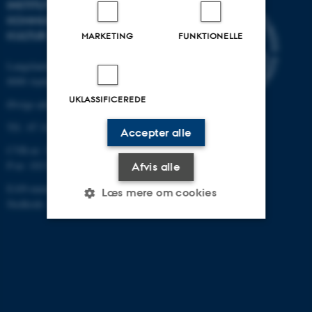
INSTITUT FOR
KOMMUNIKATION OG
KULTUR
MARKETING
FUNKTIONELLE
Langelandsgade 139
8000 Aarhus C
UKLASSIFICEREDE
Øvrige adresser og kort
Tlf.: 87 16 12 00
Accepter alle
CVR-nr: 31119103
P-nr: 1013139411
Afvis alle
EAN-nummer: 5798000418363
Læs mere om cookies
Stedkode: 1411
Nødvendige
Statistiske
Marketing
Funktionelle
Uklassificerede