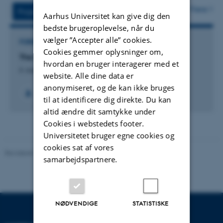
Flere
Projekter
Aktiviteter
Aarhus Universitet kan give dig den
bedste brugeroplevelse, når du
vælger ”Accepter alle” cookies.
FORSKNINGSPROJEKT
Cookies gemmer oplysninger om,
The Midsummer Dream School
hvordan en bruger interagerer med et
6. aug. 2011
-
21. aug. 2011
website. Alle dine data er
anonymiseret, og de kan ikke bruges
til at identificere dig direkte. Du kan
altid ændre dit samtykke under
Cookies i webstedets footer.
Universitetet bruger egne cookies og
cookies sat af vores
Revideret 10.12.2023
-
Pia Gjermandsen
samarbejdspartnere.
NØDVENDIGE
STATISTISKE