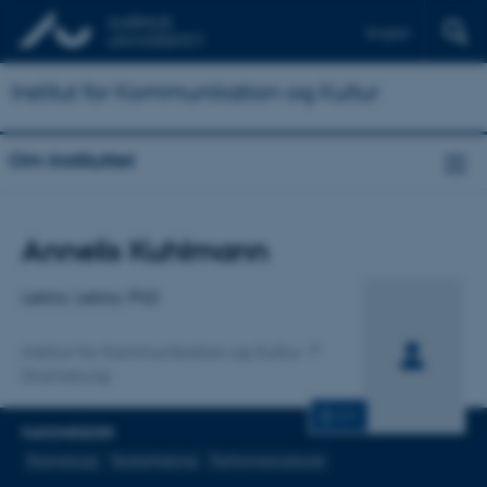
English
Institut for Kommunikation og Kultur
Om instituttet
Titel
Annelis Kuhlmann
Primær tilknytning
Lektor, Lektor, PhD
Institut for Kommunikation og Kultur
Dramaturgi
CV
FAGOMRÅDER
Dramaturgi
Teaterhistorie
Performancekunst