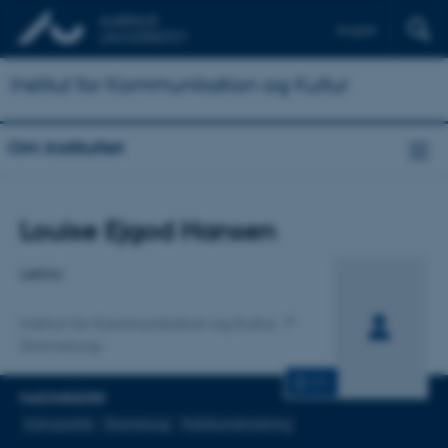
English
Institut for Kommunikation og Kultur
Om instituttet
Titel
Louise Ejgod Hansen
Primær tilknytning
Lektor
Institut for Kommunikation og Kultur
Dramaturgi
CV
FAGOMRÅDER
Kulturpolitik
Dramaturgi
Publikumsforskning