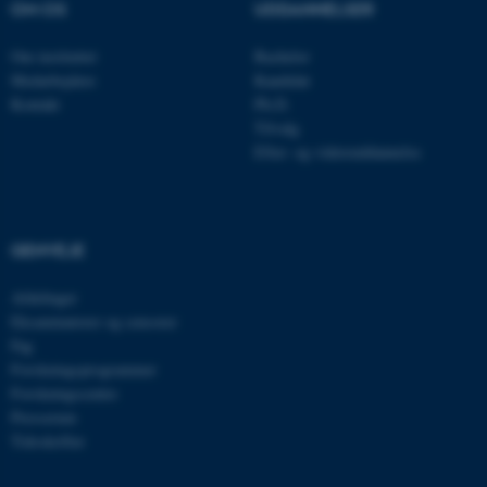
OM OS
UDDANNELSER
Om instituttet
Bachelor
Medarbejdere
Kandidat
Kontakt
Ph.D.
Tilvalg
Efter- og videreuddannelse
ASP.NET_SessionId
Microsoft Corporation
.au.dk
GENVEJE
Afdelinger
Eksaminatorer og censorer
Fag
JSESSIONID
Oracle Corporation
.au.dk
Forskningsprogrammer
Forskningscentre
Presserum
Tidsskrifter
ARRAffinity
Microsoft Corporation
.mitstudie.au.dk