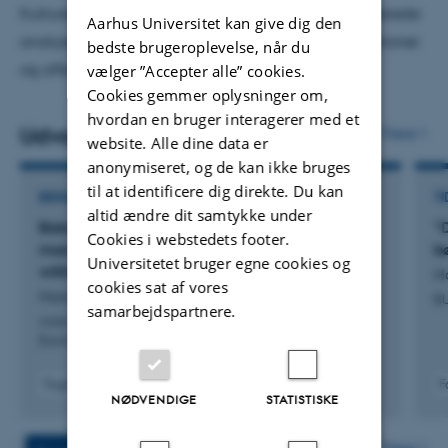
Kulturevaluering, hvor vi påtager os eksternt rekvirerede
Aarhus Universitet kan give dig den
analyse- og evalueringsopgaver for fx kulturinstitutioner
bedste brugeroplevelse, når du
og offentlige myndigheder.
vælger ”Accepter alle” cookies.
Cookies gemmer oplysninger om,
hvordan en bruger interagerer med et
Udvalgte publikationer
Flere
website. Alle dine data er
anonymiseret, og de kan ikke bruges
til at identificere dig direkte. Du kan
BIDRAG TIL BOG ELLER ANTOLOGI
TI
altid ændre dit samtykke under
Balancing art and policy – How theatre
”
Cookies i webstedets footer.
managers negotiate their artistic autonomy
b
Universitetet bruger egne cookies og
within a multilevel cultural policy setting
H
cookies sat af vores
Hansen, L.
BU
samarbejdspartnere.
Artist Autonomy and the Contemporary Creative
Economy
Fagfællebedømt
F
NØDVENDIGE
STATISTISKE
Digital
version
vedhæftet