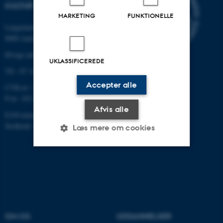
KULTUR
MARKETING
FUNKTIONELLE
Langelandsgade 139
8000 Aarhus C
Øvrige adresser og kort
UKLASSIFICEREDE
Tlf.: 87 16 12 00
Accepter alle
CVR-nr: 31119103
P-nr: 1013139411
Afvis alle
EAN-nummer: 5798000418363
Stedkode: 1411
Læs mere om cookies
Nødvendige
Statistiske
Marketing
Funktionelle
Uklassificerede
OM OS
UDDANNELSER