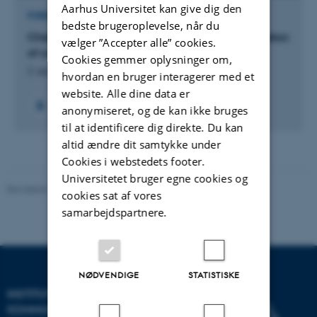
Aarhus Universitet kan give dig den
FORSKNINGSPROJEKT
bedste brugeroplevelse, når du
Challenging Dramaturgy. Theory on communication
vælger ”Accepter alle” cookies.
of communication.
Cookies gemmer oplysninger om,
2. sep. 2013
-
30. jun. 2016
hvordan en bruger interagerer med et
website. Alle dine data er
anonymiseret, og de kan ikke bruges
til at identificere dig direkte. Du kan
altid ændre dit samtykke under
Cookies i webstedets footer.
Universitetet bruger egne cookies og
Revideret 10.12.2023
-
Pia Gjermandsen
cookies sat af vores
samarbejdspartnere.
NØDVENDIGE
STATISTISKE
INSTITUT FOR
KOMMUNIKATION OG