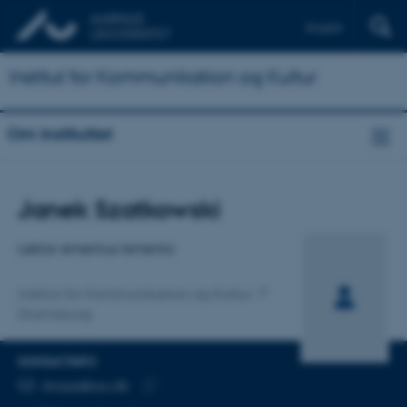
English
Institut for Kommunikation og Kultur
Om instituttet
Titel
Janek Szatkowski
Primær tilknytning
Lektor emeritus/emerita
Institut for Kommunikation og Kultur
Dramaturgi
KONTAKTINFO
MAILADRESSE
drajsz@au.dk