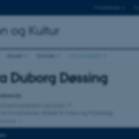
Til studerende
Til
on og Kultur
Aktuelt
Kontakt
Om instituttet
a Duborg Døssing
tilknytning
tuderende
 for Kommunikation og Kultur
 for Kunsthistorie, Æstetik & Kultur og Museologi
lknytning
NFO