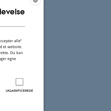
 Herning
levelse
ENGLISH
ts samling.
DANISH
ccepter alle”
 et website.
irekte. Du kan
uger egne
UKLASSIFICEREDE