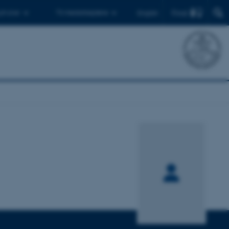
Find
 ph.d.er
Til medarbejdere
English