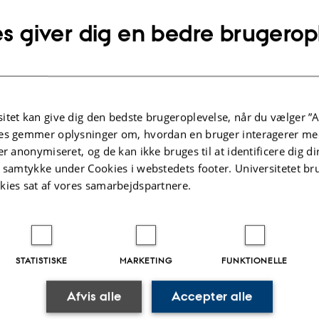
021 har jeg været ansat som museumsinspektør på HEART
s giver dig en bedre brugerop
lgte publikationer
f Contemporary Art. Ph.d.-projektet er baseret på musee
G TIL BOG ELLER ANTOLOGI
itet kan give dig den bedste brugeroplevelse, når du vælger ”A
ets Mekanik
es gemmer oplysninger om, hvordan en bruger interagerer med
ng, S.
er anonymiseret, og de kan ikke bruges til at identificere dig d
IME: Ingvar Cronhammar
t samtykke under Cookies i webstedets footer. Universitetet br
kies sat af vores samarbejdspartnere.
ællebedømt
Digital
version
vedhæftet
t
Aktiviteter
STATISTISKE
MARKETING
FUNKTIONELLE
Afvis alle
Accepter alle
KNINGSPROJEKT