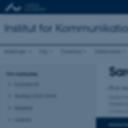
Institut for Kommunikati
Afdelinger
Fag
Forskning
Uddannelse
Sar
Titel
Om instituttet
Primær 
Institutprofil
Ph.d.-s
Strategi 2020-2025
Institut
Afdeling
Nøgletal
En anden ti
Ledelse
KONTAKTI