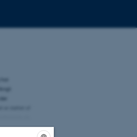
 har
Angli
der
er støttet af
sthistorie og