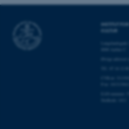
INSTITUT F
KULTUR
ASP.NET_SessionId
Langelandsgade 
8000 Aarhus C
JSESSIONID
Øvrige adresser 
Tlf.: 87 16 12 0
ARRAffinity
CVR-nr: 311191
P-nr: 101313941
esctx
EAN-nummer: 5
Stedkode: 1411
fpc
__cf_bm