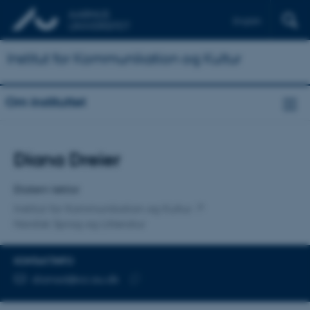
English
Institut for Kommunikation og Kultur
Om instituttet
Titel
Diana Dreier
Primær tilknytning
Ekstern lektor
Institut for Kommunikation og Kultur
Nordisk Sprog og Litteratur
KONTAKTINFO
MAILADRESSE
dianad@cc.au.dk
Kopier