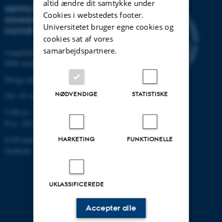
altid ændre dit samtykke under
INSTITUT FOR
Cookies i webstedets footer.
KOMMUNIKATION OG
Universitetet bruger egne cookies og
KULTUR
cookies sat af vores
samarbejdspartnere.
Langelandsgade 139
8000 Aarhus C
Øvrige adresser og kort
NØDVENDIGE
STATISTISKE
Tlf.: 87 16 12 00
CVR-nr: 31119103
P-nr: 1013139411
EAN-nummer: 5798000418363
MARKETING
FUNKTIONELLE
Stedkode: 1411
UKLASSIFICEREDE
Accepter alle