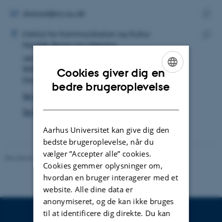
mailadresse
MAILADRESSE
dianad@cc.au.dk
ADRESSE
Kopie
Diana Dreier
Institut for Kommunikation og Kultur
maila
Nordisk Sprog og Litteratur
Kopie
Jens Chr. Skous Vej 2
adres
8000 Aarhus C
Cookies giver dig en
Danmark
ENGLISH
bedre brugeroplevelse
Se på kort
DANISH
Se Pure-profil
Aarhus Universitet kan give dig den
bedste brugeroplevelse, når du
vælger ”Accepter alle” cookies.
Revideret 10.12.2023
-
Pia Gjermandsen
Cookies gemmer oplysninger om,
hvordan en bruger interagerer med et
website. Alle dine data er
anonymiseret, og de kan ikke bruges
til at identificere dig direkte. Du kan