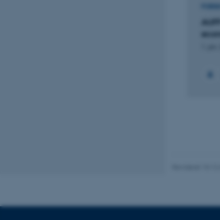
FORS
AUFF
Navn
econ
be_typo_user
1. jan.
fe_typo_user
ASP.NET_SessionId
Revideret 10.12
JSESSIONID