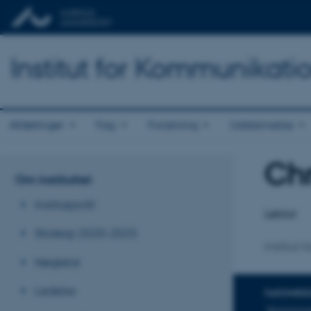
Institut for Kommunikati
Afdelinger
Fag
Forskning
Uddannelse
Chr
Titel
Om instituttet
Primær 
Institutprofil
Lektor
Strategi 2020-2025
Institut
Nøgletal
Ledelse
FAGOMRÅ