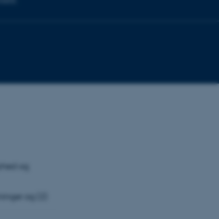
nsetik
aphed og
ninger og (2)