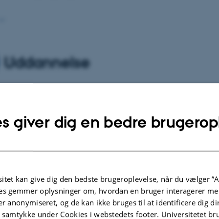
n leder AUFF NOVA-projektet
Understanding (mis)percepti
 inequality as way to reduce it
, som undersøger hvordan
e bias kan hindre folks forståelse af økonomisk ulighed og 
Uddannelse
 mod redistribution.
 T. Elbæk underviser i forskellige kurser relateret til sit ek
kluderer, men er ikke begrænset til:
Behavioral Economics
s giver dig en bedre brugerop
ychology & Business Ethics
(BSc-niveau),
Judgment & De
veau), og
Hands-on training in Open Science
(PhD-niveau
an vejleder bachelor- og kandidatafhandlinger om emner
itet kan give dig den bedste brugeroplevelse, når du vælger ”A
økonomi, moralpsykologi, nudging og ledelsespsykologi.
es gemmer oplysninger om, hvordan en bruger interagerer med
er anonymiseret, og de kan ikke bruges til at identificere dig d
lgte publikationer
Flere
t samtykke under Cookies i webstedets footer. Universitetet br