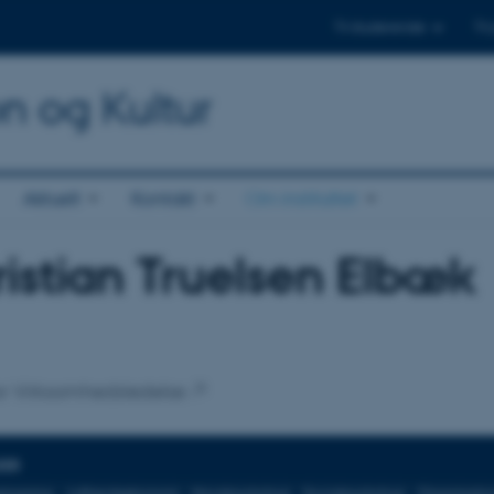
Til studerende
Til
on og Kultur
Aktuelt
Kontakt
Om instituttet
istian Truelsen Elbæk
tilknytning
 for Virksomhedsledelse
DER