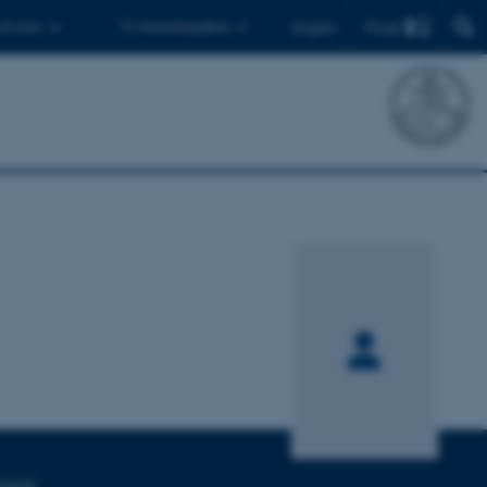
Find
 ph.d.er
Til medarbejdere
English