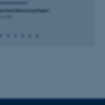
ORSKNINGSPROJEKT
he Moral Balancing Project
. juli 2022
 vores CMS-udbyder,
identificere en backend-
bruger er logget ind i
rbundet med Typo3-
emet. Det bruges generelt
ntifikator for at gøre det
præferencer, men i mange
 ikke nødvendigt, da det
lt af platformen, skønt
webstedsadministratorer. I
dstillet til at blive
en browsersession. Det
entifikator i stedet for
ose platform session
emmesider, som er skrevet
gi. Den bruges af serveren
onym brugersession.
session cookie, brugt af
Bruges normalt til at
ugersession af serveren.