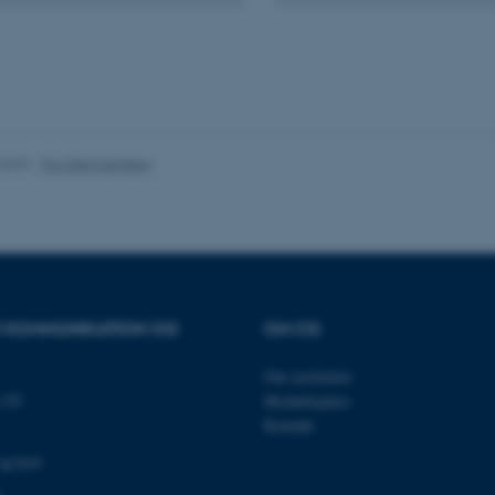
es hjælper med at gøre hjemmesiden brugbar ved at aktiv
nktioner som navigation mm. Hjemmesiden kan ikke funge
.2023
-
Pia Gjermandsen
Udbyder / Domæne
Udløb
Beskrivelse
30
Denne cookie sættes af
TYPO3 Association
minutter
TYPO3, og bruges til at 
.au.dk
session, når en backend-
TYPO3 eller Frontend.
30
Dette cookienavn er fo
Typo3 Association
OR KOMMUNIKATION OG
OM OS
minutter
webindholdsstyringssyst
.au.dk
som en brugersessionside
muligt at gemme bruger
Om instituttet
tilfælde er det muligvis
kan indstilles ved defau
139
Medarbejdere
dette kan forhindres af 
de fleste tilfælde er det in
Kontakt
ødelagt i slutningen af 
indeholder en tilfældig id
og kort
specifikke brugerdata.