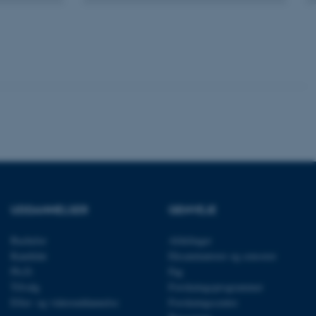
ere nogle
rer uden disse
 vores CMS-udbyder,
identificere en backend-
bruger er logget ind i
rbundet med Typo3-
UDDANNELSER
GENVEJE
emet. Det bruges generelt
ntifikator for at gøre det
præferencer, men i mange
Bachelor
Afdelinger
 ikke nødvendigt, da det
lt af platformen, skønt
Kandidat
Eksaminatorer og censorer
webstedsadministratorer. I
dstillet til at blive
Ph.D.
Fag
en browsersession. Det
Tilvalg
Forskningsprogrammer
entifikator i stedet for
Efter- og videreuddannelse
Forskningscentre