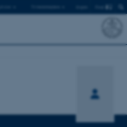
Find
 ph.d.er
Til medarbejdere
English