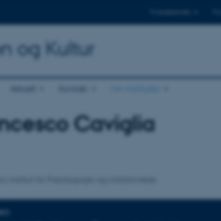
Til studerende
Til
on og Kultur
Aktuelt
Kontakt
Om instituttet
ncesco Caviglia
tilknytning
s institut for Pædagogik og Uddannelse
NFO