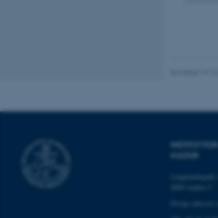
Nødvendige cooki
grundlæggende fu
cookies.
Revideret 10.12
Navn
be_typo_user
fe_typo_user
INSTITUT F
KULTUR
Langelandsgade 
8000 Aarhus C
Øvrige adresser 