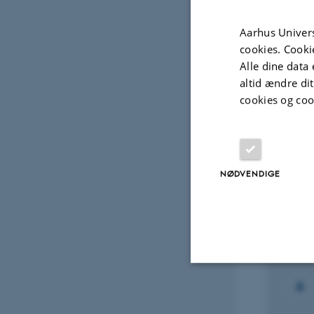
Fagf
Aarhus Univers
cookies. Cooki
Alle dine data 
altid ændre di
Projek
cookies og coo
PROJ
Rede
NØDVENDIGE
Inno
9. aug
Nødvendige