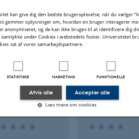
ællebedømt
Fagfællebedømt
itet kan give dig den bedste brugeroplevelse, når du vælger ”A
Digital
Di
es gemmer oplysninger om, hvordan en bruger interagerer med
version
ve
vedhæftet
v
er anonymiseret, og de kan ikke bruges til at identificere dig d
Flere
t samtykke under Cookies i webstedets footer. Universitetet br
ter
Aktiviteter
kies sat af vores samarbejdspartnere.
EKT
FORSKNINGSPROJEKT
sign af Master i Digital
Åbne delingskulturer
STATISTISKE
MARKETING
FUNKTIONELLE
vation (MIDI)
læringsfælleskaber 
online uddannelser
ust 2026
Afvis alle
Accepter alle
31. aug. 2026
-
31. dec. 2028
Læs mere om cookies
Statistiske
Marketing
Funktionelle