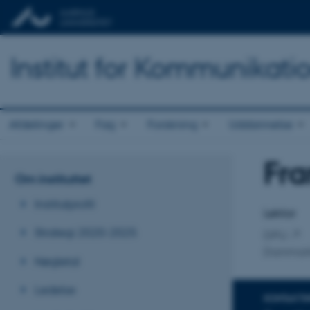
Institut for Kommunikati
Afdelinger
Fag
Forskning
Uddannelse
Fra
Titel
Om instituttet
Primær 
Institutprofil
Lektor
Strategi 2020-2025
DPU
Danmark
Nøgletal
Ledelse
KONTAKTI