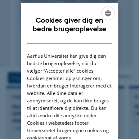
Performance of FIT-based colorectal cancer
screening in Denmark from 2014 to 2022
kvalitetsdatabaser for kræftscreeningsprogrammerne
Olesen, T. +12.
(SundK) og i de nationale styregrupper for
Cookies giver dig en
European Journal of Cancer
kræftscreening, hvor hun er formand for brystkræft- og
ENGLISH
bedre brugeroplevelse
livmoderhalskræftscreening. Hun deltager desuden i
DANISH
rådgivende udvalg i Sundhedsstyrelsen indenfor sit
ekspertområde.
Aarhus Universitet kan give dig den
Fagfællebedømt
bedste brugeroplevelse, når du
Digital
Se også:
www.cancerscreeningresearch.rm.dk
version
vælger ”Accepter alle” cookies.
vedhæftet
Flere
Cookies gemmer oplysninger om,
Projekter
Aktiviteter
hvordan en bruger interagerer med et
website. Alle dine data er
FORSKNINGSPROJEKT
F
anonymiseret, og de kan ikke bruges
Gyn-Onco: “See and treat in an outpatient
G
til at identificere dig direkte. Du kan
setting in women above 45 years with cervical
i
altid ændre dit samtykke under
dysplasia”
1.
Cookies i webstedets footer.
1. feb. 2018
-
31. mar. 2022
Universitetet bruger egne cookies og
cookies sat af vores