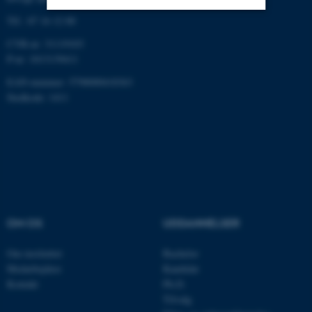
Tlf.: 87 16 12 00
Nødvendige
Statistiske
Marketing
CVR-nr: 31119103
P-nr: 1013139411
Funktionelle
Uklassificerede
EAN-nummer: 5798000418363
Stedkode: 1411
Nødvendige cookies hjælper
med at gøre hjemmesiden
brugbar ved at aktivere nogle
grundlæggende funktioner
som navigation mm.
Hjemmesiden kan ikke
fungerer uden disse cookies.
OM OS
UDDANNELSER
Om instituttet
Bachelor
Medarbejdere
Kandidat
Navn
Udbyder / Domæne
Kontakt
Ph.D.
Tilvalg
be_typo_user
TYPO3 Association
.au.dk