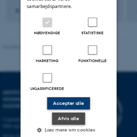
samarbejdspartnere.
NØDVENDIGE
STATISTISKE
Revideret 10.12.2023
-
Pia Gjermandsen
MARKETING
FUNKTIONELLE
UKLASSIFICEREDE
INSTITUT FOR
KOMMUNIKATION OG
Accepter alle
KULTUR
Afvis alle
Langelandsgade 139
8000 Aarhus C
Læs mere om cookies
Øvrige adresser og kort