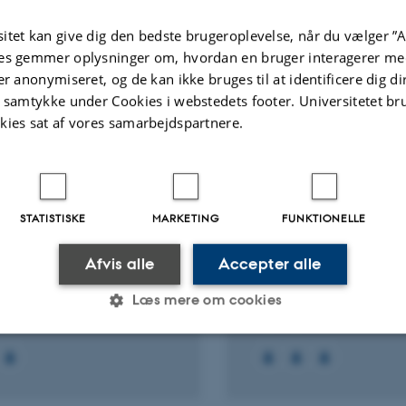
itet kan give dig den bedste brugeroplevelse, når du vælger ”A
Fagfællebedømt
es gemmer oplysninger om, hvordan en bruger interagerer med
er anonymiseret, og de kan ikke bruges til at identificere dig d
t samtykke under Cookies i webstedets footer. Universitetet br
Flere
ter
Aktiviteter
kies sat af vores samarbejdspartnere.
KNINGSPROJEKT
FORSKNINGSPROJEKT
 CCE: Corporate
CSR communication 
STATISTISKE
MARKETING
FUNKTIONELLE
nteering and Corporate
profession
munity Engagement
Afvis alle
Accepter alle
1. jun. 2019
-
31. okt. 2022
. 2020
-
31. maj 2021
Læs mere om cookies
Statistiske
Marketing
Funktionelle