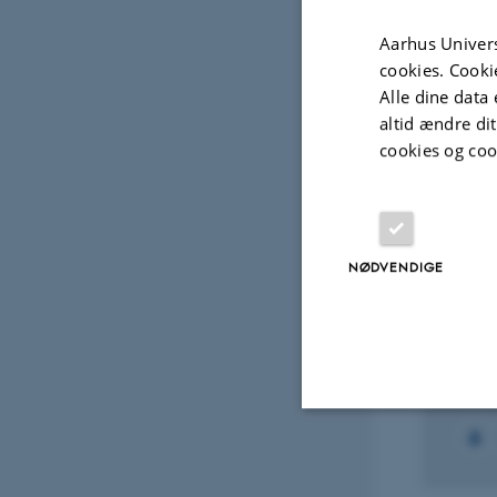
Aarhus Univers
Fagfællebedømt
cookies. Cooki
Alle dine data 
altid ændre di
Projek
cookies og coo
FORS
CV &
NØDVENDIGE
Volu
Com
1. apr
Nødvendige