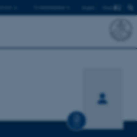
Find
 ph.d.er
Til medarbejdere
English
CV