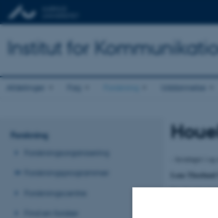
Institut for Kommunikati
Afdelinger
Fag
Forskning
Uddannelse
Houel
Forskning
Forskningsorganisering
- læsninger i og
Forskningsprogrammer
Lene Thorlund 
Den franske
écri
Forskningscentre
modsatte sig den
dette krav med e
Find en forsker