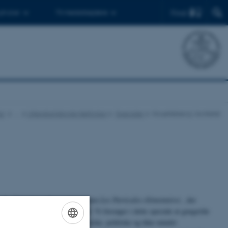
Find
 ph.d.er
Til medarbejdere
ur
…
Litteraturhistorisk Netforlag
Specialer
Houellebecq i kontekst
nske litteraturverden med romanen
Les Particules élémentaires
, der
g sandhed og absolut ærlighed. Vi forsøger i dette speciale at gengælde
ække samfundsmæssige, økonomiske, politiske og ikke mindst