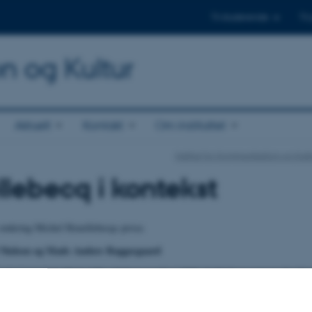
Til studerende
Til
on og Kultur
Aktuelt
Kontakt
Om instituttet
Institut for Kommunikation og Kult
lebecq i kontekst
 omkring Michel Houellebecqs prosa
Nielsen og Mads Anders Baggesgaard
vain à scandale
Michel Houellebecq sendte i 1998 chokbølger gennem den fra
 fremherskende litteraturforståelse med et kompromisløst krav om videnskabeli
n grundig, samvittighedsfuld undersøgelse af Houellebecqs værker set i en r