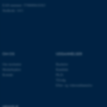
Nødvendige
Statistiske
Marketing
EAN-nummer: 5798000418363
Funktionelle
Uklassificerede
Stedkode: 1411
Nødvendige cookies hjælper
med at gøre hjemmesiden
brugbar ved at aktivere nogle
grundlæggende funktioner
som navigation mm.
OM OS
UDDANNELSER
Hjemmesiden kan ikke
Om instituttet
Bachelor
fungerer uden disse cookies.
Medarbejdere
Kandidat
Kontakt
Ph.D.
Tilvalg
Efter- og videreuddannelse
Navn
Udbyder / Domæne
be_typo_user
TYPO3 Association
.au.dk
GENVEJE