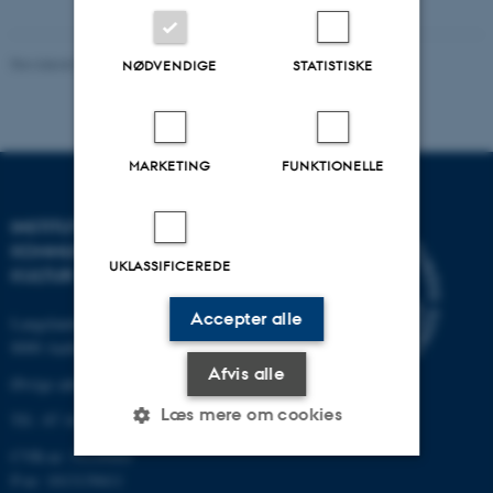
Revideret 02.12.2025
-
Arts Kommunikation
NØDVENDIGE
STATISTISKE
MARKETING
FUNKTIONELLE
INSTITUT FOR
KOMMUNIKATION OG
UKLASSIFICEREDE
KULTUR
Accepter alle
Langelandsgade 139
8000 Aarhus C
Afvis alle
Øvrige adresser og kort
Læs mere om cookies
Tlf.: 87 16 12 00
CVR-nr: 31119103
P-nr: 1013139411