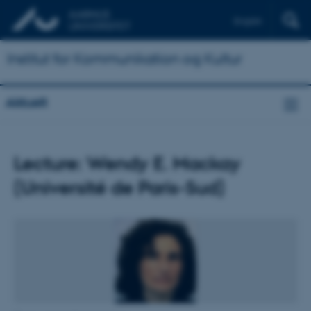
English
Institut for Kommunikation og Kultur
Aktuelt
Lecture: Wendy E. Mackay
(Université de Paris-Sud)