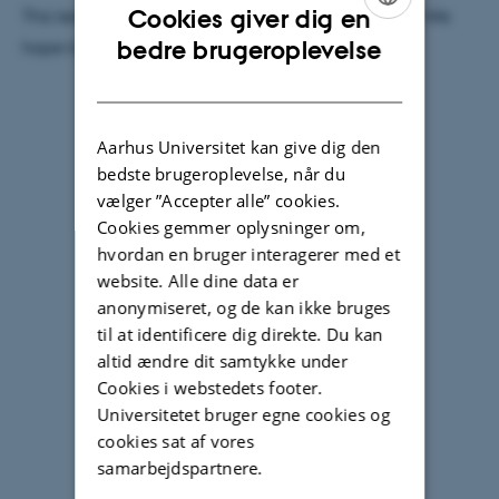
Cookies giver dig en
This lecture is open to all colleagues and students. We
ENGLISH
bedre brugeroplevelse
hope to see you there!
DANISH
Aarhus Universitet kan give dig den
bedste brugeroplevelse, når du
vælger ”Accepter alle” cookies.
Cookies gemmer oplysninger om,
hvordan en bruger interagerer med et
website. Alle dine data er
anonymiseret, og de kan ikke bruges
til at identificere dig direkte. Du kan
altid ændre dit samtykke under
Cookies i webstedets footer.
Universitetet bruger egne cookies og
cookies sat af vores
samarbejdspartnere.