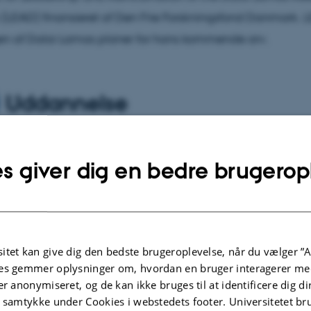
(LEAD) finansieret af Den Frie Forskningsfond Danmark. L
en af Dalai Lamas planer for hans kommende arv.
Uddannelse
rviser i BA-kurser om Himalayas antropologi, MA-kurser i 
s giver dig en bedre brugerop
ogi og specialeskrivning og ph.d.-kurser om planlægning 
af data og afhandlingsskrivning.
itet kan give dig den bedste brugeroplevelse, når du vælger ”A
lgte publikationer
Flere
es gemmer oplysninger om, hvordan en bruger interagerer med
er anonymiseret, og de kan ikke bruges til at identificere dig d
t samtykke under Cookies i webstedets footer. Universitetet br