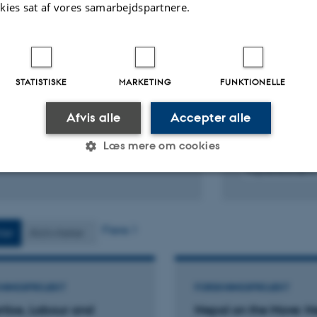
kies sat af vores samarbejdspartnere.
KRIFTARTIKEL
TIDSSKRIFTARTIK
 Forms the Basis for
Tsering: Aut
slation?: Thinking with Tibetan
Origination in
rial Culture
Woman
er, C.
Warner, C.
STATISTISKE
MARKETING
FUNKTIONELLE
 A Journal of Tibetan Literature, Arts and
HIMALAYA: The Jour
Afvis alle
Accepter alle
ities
Nepal and Himala
Læs mere om cookies
Fagfællebedømt
Di
ve
Statistiske
Marketing
Funktionelle
t
v
Flere
ter
Aktiviteter
es hjælper med at gøre hjemmesiden brugbar ved at aktiv
nktioner som navigation mm. Hjemmesiden kan ikke funge
NINGSPROJEKT
FORSKNINGSPROJEKT
rtise, Labour and
Nepal on the Move: N