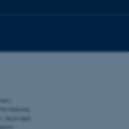
men i
Min forskning
rv. Jeg er også
search