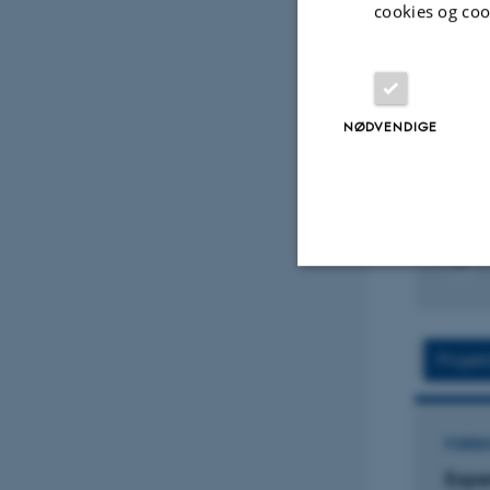
cookies og coo
TIDSS
What
Tran
Mate
Warn
NØDVENDIGE
Yeshe:
Human
Digital
version
Nødvendige
vedhæfte
Projek
Nødvendige cooki
grundlæggende fu
FORSKNINGSPROJEKT
FORSK
cookies.
Precious Relics: Materiality
Expe