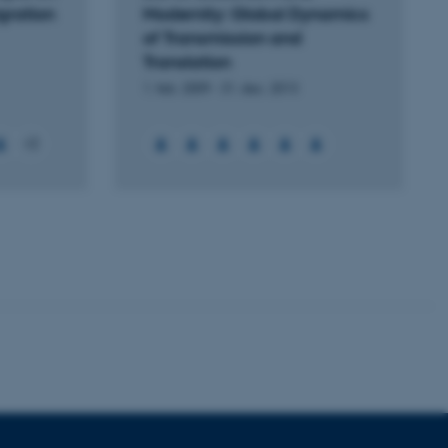
igration
Modernity: Global Dynamics
of Transmission and
Translation
 vores CMS-udbyder,
1. feb. 2009
-
31. dec. 2013
identificere en backend-
bruger er logget ind i
+2
rbundet med Typo3-
emet. Det bruges generelt
ntifikator for at gøre det
præferencer, men i mange
 ikke nødvendigt, da det
lt af platformen, skønt
webstedsadministratorer. I
dstillet til at blive
en browsersession. Det
entifikator i stedet for
ose platform session
emmesider, som er skrevet
gi. Den bruges af serveren
onym brugersession.
session cookie, brugt af
Bruges normalt til at
ugersession af serveren.