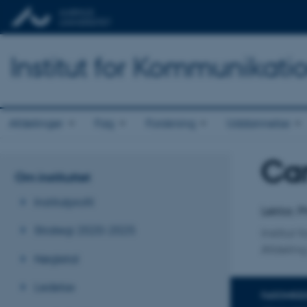
Institut for Kommunikati
Afdelinger
Fag
Forskning
Uddannelse
Ca
Titel
Om instituttet
Primær 
Institutprofil
Lektor, 
Strategi 2020-2025
Institut
Afdeling
Nøgletal
Ledelse
FAGOMRÅ