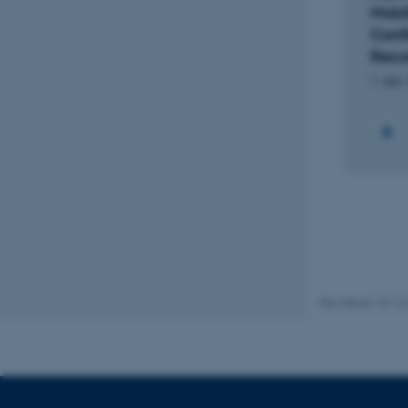
and Value in the Practice of
Mobil
Ethnographic Collection
Confl
Navn
Reco
1. dec. 2015
-
30. dec. 2022
be_typo_user
1. sep.
fe_typo_user
ASP.NET_SessionId
Revideret 10.12
JSESSIONID