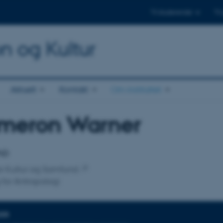
Til studerende
Til
on og Kultur
Aktuelt
Kontakt
Om instituttet
meron Warner
tilknytning
PhD
 for Kultur og Samfund
 for Antropologi
DER