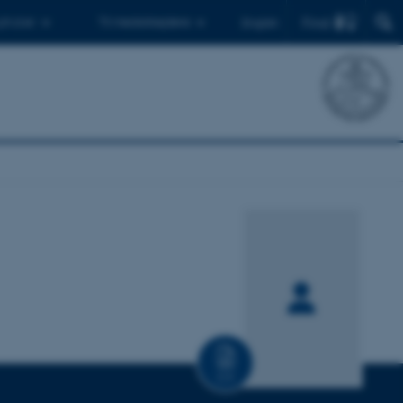
Find
 ph.d.er
Til medarbejdere
English
CV