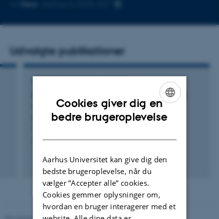
Kopier
Mere
Aarhus N, 5335-257
mailadresse
Udvalgte publikationer
BIDRAG TIL BOG ELLER ANTOLOGI
Enlisting the body politic: Governmentalised
Cookies giver dig en
technologies of participation in digital
ENGLISH
bedre brugeroplevelse
diplomacy
Tsinovoi, A.
DANISH
Democratic Situations
Aarhus Universitet kan give dig den
Fagfællebedømt
bedste brugeroplevelse, når du
Digital
version
vælger ”Accepter alle” cookies.
vedhæftet
Cookies gemmer oplysninger om,
hvordan en bruger interagerer med et
website. Alle dine data er
Revideret 10.12.2023
-
Pia Gjermandsen