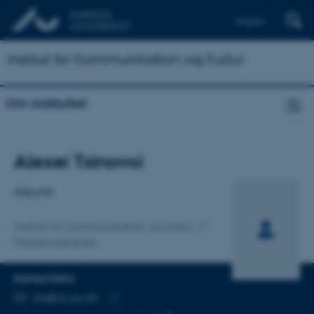
English
Institut for Kommunikation og Kultur
Om instituttet
Titel
Alexei Tsinovoi
Primær tilknytning
Adjunkt
Institut for Kommunikation og Kultur
Medievidenskab
KONTAKTINFO
MAILADRESSE
ats@cc.au.dk