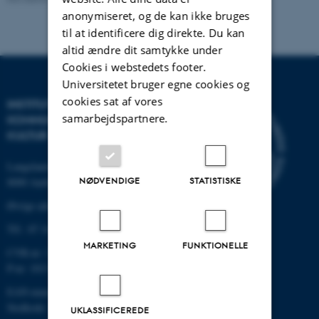
anonymiseret, og de kan ikke bruges
til at identificere dig direkte. Du kan
altid ændre dit samtykke under
Cookies i webstedets footer.
Universitetet bruger egne cookies og
cookies sat af vores
INSTITUT FOR
samarbejdspartnere.
KOMMUNIKATION OG
KULTUR
Langelandsgade 139
NØDVENDIGE
STATISTISKE
8000 Aarhus C
Øvrige adresser og kort
Tlf.: 87 16 12 00
MARKETING
FUNKTIONELLE
CVR-nr: 31119103
P-nr: 1013139411
EAN-nummer: 5798000418363
Stedkode: 1411
UKLASSIFICEREDE