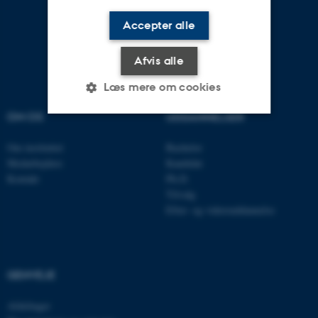
Accepter alle
Afvis alle
Læs mere om cookies
OM OS
UDDANNELSER
Nødvendige
Statistiske
Marketing
Om instituttet
Bachelor
Medarbejdere
Kandidat
Funktionelle
Uklassificerede
Kontakt
Ph.D.
Tilvalg
Efter- og videreuddannelse
Nødvendige cookies hjælper
med at gøre hjemmesiden
brugbar ved at aktivere nogle
GENVEJE
grundlæggende funktioner
som navigation mm.
Afdelinger
Hjemmesiden kan ikke