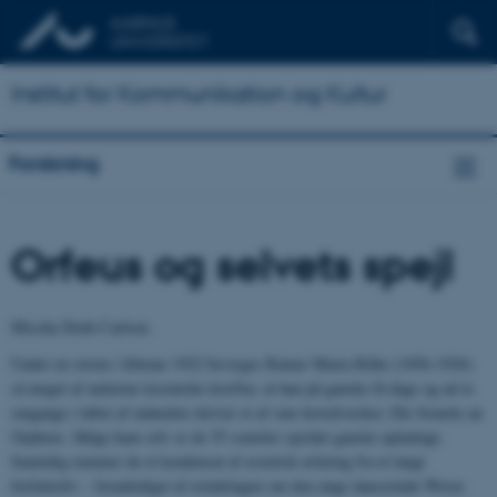
Institut for Kommunikation og Kultur
Forskning
Orfeus og selvets spejl
Mischa Sloth Carlsen
Under en storm i februar 1922 bevæges Rainer Maria Rilke (1856-1926)
så meget af naturens kosmiske kræfter, at han på ganske få dage og ad to
omgange i løbet af måneden skriver et af sine hovedværker, Die Sonette an
Orpheus. Ifølge ham selv er de 55 sonetter opstået ganske uplanlagt.
Samtidig rummer de et kondensat af æstetisk erfaring fra et langt
forfatterliv – foranlediget af erindringen om den unge danserinde Weras