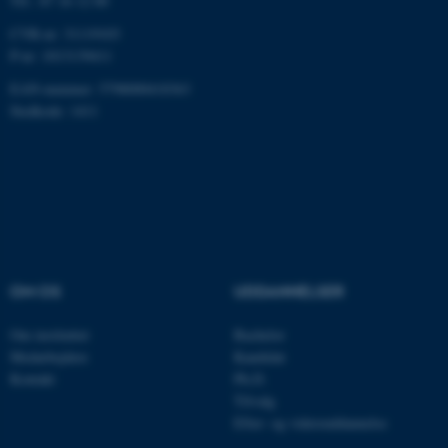
Tlf.: 87 16 12 00
grundlæggende funktioner
som navigation mm.
CVR-nr: 31119103
Hjemmesiden kan ikke
P-nr: 1013139411
fungerer uden disse cookies.
EAN-nummer: 5798000418363
Stedkode: 1411
Navn
Udbyder / Domæne
be_typo_user
TYPO3 Association
.au.dk
OM OS
UDDANNELSER
fe_typo_user
Typo3 Association
.au.dk
Om instituttet
Bachelor
Medarbejdere
Kandidat
Kontakt
Ph.D.
Tilvalg
Efter- og videreuddannelse