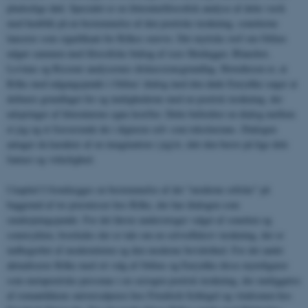
pludselige død. Specialet er en litteraturfilosofisk analyse af dette værk
med henblik på en bestemmelse af den poetiske tænkning, sonetterne
lancerer som signifikant for Rilkes oeuvre. Det mytiske stof om Orfeus
udgør sammen med filosofiske bidrag af især Heidegger, Blanchot,
Levinas og Ricoeur analysernes diskussionsgrundlag. Hovedtesen er, at
Rilke med udgangspunkt i Orfeus' dialog med den døde Eurydike søger at
definere grundlaget for og mulighederne med en poetisk tænkning, der
udspringer af litteraturens egne kræfter. Dette befordrer en dialog mellem
et jeg og et fraværende du i digteren selv som tekstinstans. Dialogen
antager da karakter af en imagination i jeg'et, idet den beror på lige dele
fantasi og virkelighed.
I kapitel I fremlægges en bestemmelse af det "moderne orfiske" på
baggrund af tre præmisser hos Rilke, der har dialogen som
omdrejningspunkt. For det første understreger valget af sonetten og
sonetcyklen, hvorledes der er tale om en selvrefleksiv tænkning, der er
indbegrebet af moderniteten og den moderne bevidsthed. For det andet
aktualiserer Rilke med sit valg af Orfeus og Eurydike disse mytefigurer
som metapoetiske personae i en særegen poetisk tænkning, der muliggøres
af romantikkens universalpoesi hos Friedrich Schlegel og vitalismen hos