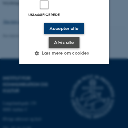
betydningsdannelsen.
UKLASSIFICEREDE
Åbn hele dokumentet i pdf-format >>
Accepter alle
Revideret 13.03.2023
-
Arts Kommunikation
Afvis alle
Læs mere om cookies
Nødvendige
Statistiske
Marketing
INSTITUT FOR
KOMMUNIKATION OG
Funktionelle
Uklassificerede
KULTUR
Langelandsgade 139
Nødvendige cookies hjælper
8000 Aarhus C
med at gøre hjemmesiden
Øvrige adresser og kort
brugbar ved at aktivere nogle