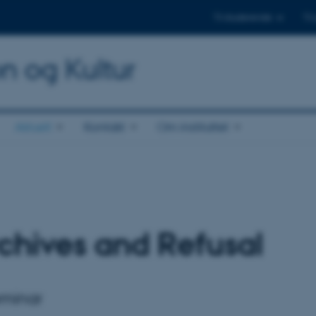
Til studerende
Til
on og Kultur
Aktuelt
Kontakt
Om instituttet
rchives and Refusal
eminar