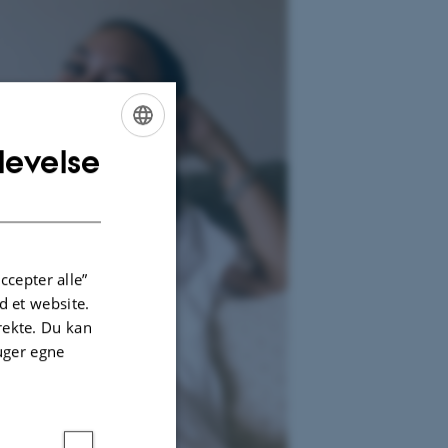
levelse
ENGLISH
DANISH
ccepter alle”
 et website.
irekte. Du kan
uger egne