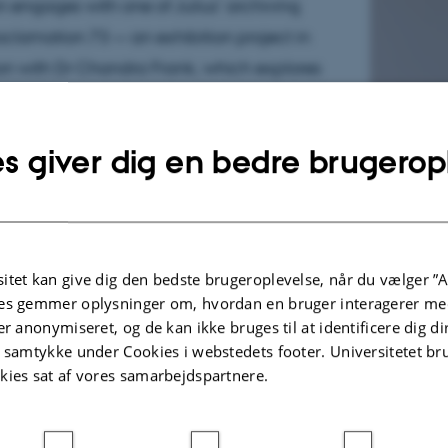
n engages with one of Julius’ archiving
roclamation 73 — an exhibition project in
on with Dr Chandra Frank, which explores
archives of people racialized as coloured
in Durban, South Africa under the 1950
s giver dig en bedre brugerop
 Act. Here, Julius asks how one might
the senses when working with archives, and
e ways the nation state might be implicated
ics of race and place through 'the archive'.
itet kan give dig den bedste brugeroplevelse, når du vælger ”A
es gemmer oplysninger om, hvordan en bruger interagerer med
is a social practice artist, cultural researcher
er anonymiseret, og de kan ikke bruges til at identificere dig d
elector based in Johannesburg, South Africa.
t samtykke under Cookies i webstedets footer. Universitetet br
kies sat af vores samarbejdspartnere.
 the founder of Pan-African creative research
al production agency, KONJO. She has an
ocial Anthropology from the University of