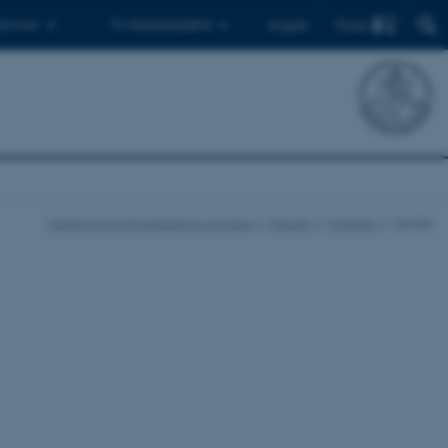
Find
 ph.d.er
Til medarbejdere
English
Institut for Kommunikation og Kultur
Aktuelt
Nyheder
Nyhed