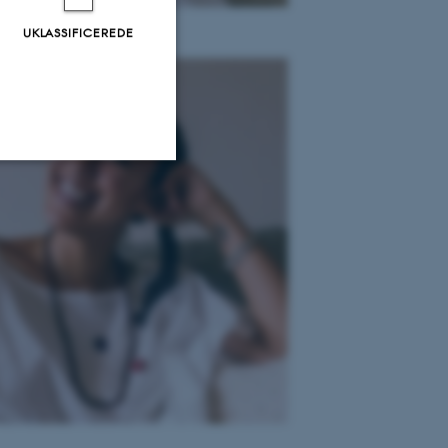
UKLASSIFICEREDE
Uklassificerede
ere nogle
rer uden disse
 vores CMS-udbyder,