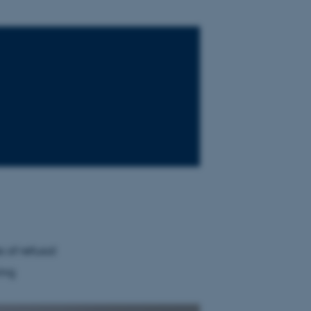
 of refusal
ing