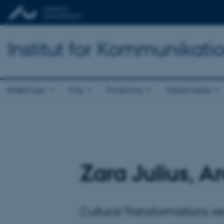
Institut for Kommunikati
Afdelinger
Fag
Forskning
Uddannelse
Zara Julius, A
Cultural Transformations s