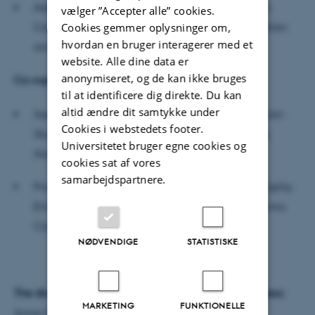
Associate Professor, Karen-Margrethe Simonsen,
vælger ”Accepter alle” cookies.
Comparative Literature, School of Communication
Cookies gemmer oplysninger om,
hvordan en bruger interagerer med et
and Culture, Aarhus University
website. Alle dine data er
anonymiseret, og de kan ikke bruges
Co-supervisors:
til at identificere dig direkte. Du kan
altid ændre dit samtykke under
Associate Professor Dan Ringgaard, Scandinavian
Cookies i webstedets footer.
Studies, School of Communication and Culture,
Universitetet bruger egne cookies og
Aarhus University
cookies sat af vores
samarbejdspartnere.
Professor Marc Brosseau, Department of Geography,
Environment and Geomatics, University of Ottawa,
Canada
NØDVENDIGE
STATISTISKE
The dissertation is available for reading at this address:
MARKETING
FUNKTIONELLE
Anne Overballe’s Office