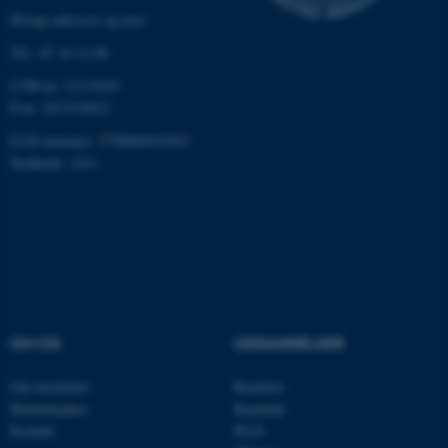
Øvrige adresser og kort
Tlf.: 87 16 12 00
CVR-nr: 31119103
P-nr: 1013139411
EAN-nummer: 5798000418363
ASP.NET_SessionId
Microsoft Corporation
Stedkode: 1411
.au.dk
JSESSIONID
Oracle Corporation
.au.dk
OM OS
UDDANNELSER
ARRAffinity
Microsoft Corporation
.mitstudie.au.dk
Om instituttet
Bachelor
Medarbejdere
Kandidat
Kontakt
Ph.D.