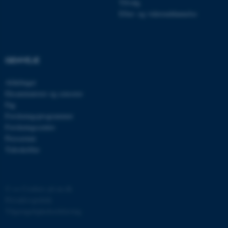
Tilvalg
Efter- og videreuddannelse
esctx
Microsoft Corporation
.login.microsoftonline.com
fpc
Microsoft Corporation
login.microsoftonline.com
GENVEJE
__cf_bm
Cloudflare Inc.
.pure.au.dk
Afdelinger
Eksaminatorer og censorer
Fag
Forskningsprogrammer
__cf_bm
Cloudflare Inc.
Forskningscentre
.linkedin.com
Presserum
Tidsskrifter
__cf_bm
Cloudflare Inc.
.twitter.com
©
—
Cookies på au.dk
Privatlivspolitik
Tilgængelighedserklæring
ARRAffinitySameSite
Microsoft Corporation