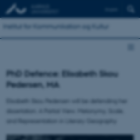
English
Institut for Kommunikation og Kultur
PhD Defence: Elisabeth Skou
Pedersen, MA
Elisabeth Skou Pedersen will be defending her
dissertation. A Partial View. Metonymy, Scale,
and Representation in Literary Geography