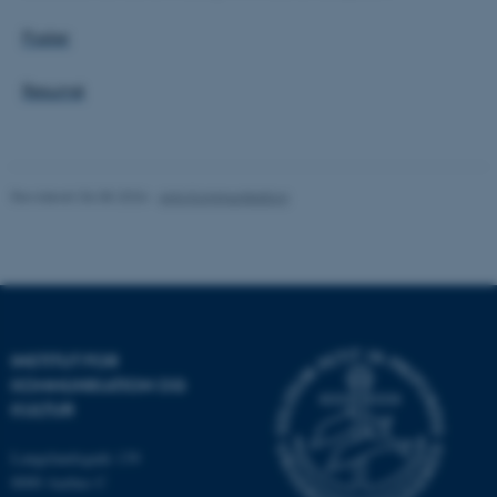
brugbar ved at aktivere nogle
grundlæggende funktioner
Poster
som navigation mm.
Hjemmesiden kan ikke
Resumé
fungerer uden disse cookies.
Revideret 06.08.2026
-
Arts Kommunikation
Navn
Udbyder / Domæne
be_typo_user
TYPO3 Association
.au.dk
fe_typo_user
Typo3 Association
INSTITUT FOR
.au.dk
KOMMUNIKATION OG
KULTUR
Langelandsgade 139
8000 Aarhus C