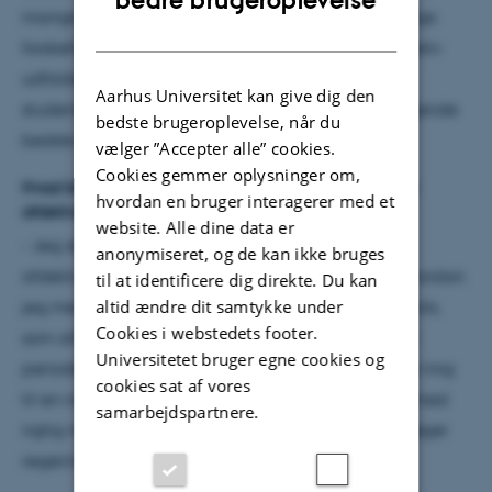
bedre brugeroplevelse
mange forskellige lande og baggrunde med mange
DANISH
forskellige interesser og karrieremål. Et aktivt studieliv
udfolder sig omkring vores mange aktive
Aarhus Universitet kan give dig den
studenterorganisationer og i universitetets efter sigende
bedste brugeroplevelse, når du
bedste fredagsbar, Esperanto.
vælger ”Accepter alle” cookies.
Cookies gemmer oplysninger om,
Hvad bliver den første større opgave for dig som ny
hvordan en bruger interagerer med et
afdelingsleder?
website. Alle dine data er
- Jeg skal først have indtaget mit nye
anonymiseret, og de kan ikke bruges
afdelingslederkontor, og så skal jeg finde ud af, hvordan
til at identificere dig direkte. Du kan
altid ændre dit samtykke under
jeg mere effektivt kan holde styr på de utallige mails,
Cookies i webstedets footer.
som allerede hober sig op i min indbakke. Efter en
Universitetet bruger egne cookies og
periode med forskningsorlov skal jeg have vænnet mig
cookies sat af vores
til en noget mere skemalagt arbejdsdag og et liv med
samarbejdspartnere.
rigtig mange møder. Længere ude i horisonten spøger
regeringens omstridte kandidatreform…