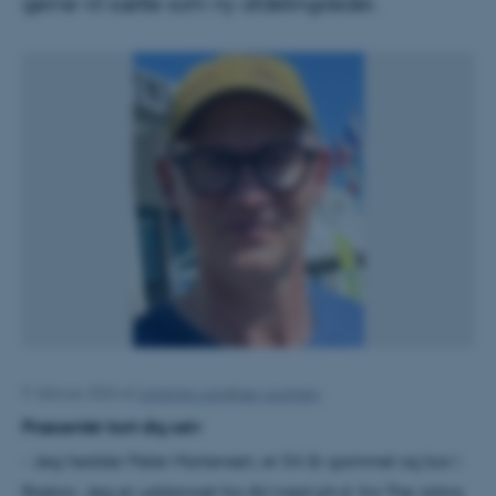
gerne vil sætte som ny afdelingsleder.
9. februar 2024
af
Johanne Langkjær Lauritsen
Præsentér kort dig selv
- Jeg hedder Peter Mortensen, er 54 år gammel og bor i
Risskov. Jeg er uddannet fra AU med ph.d. fra The Johns