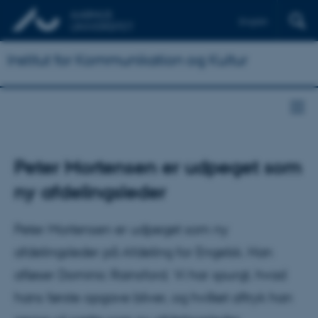
English
Institut for Kommunikation og Kultur
Peter Mortensen er udpeget som
ny afdelingsleder
Peter Mortensen er udpeget som ny
afdelingsleder på Afdeling for Engelsk. Han
afløser Dominic Rainsford. Vi har spurgt, hvad
hans første opgave bliver, og hvilket aftryk han