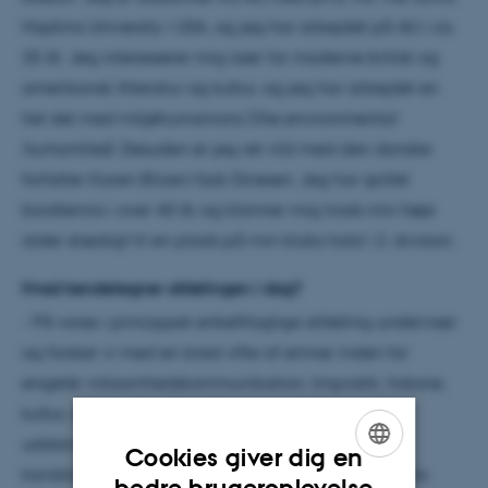
Hopkins University i USA, og jeg har arbejdet på AU i ca.
25 år. Jeg interesserer mig især for moderne britisk og
amerikansk litteratur og kultur, og jeg har arbejdet en
hel del med miljøhumaniora (
the environmental
humanities
). Desuden er jeg ret vild med den danske
forfatter Karen Blixen/Isak Dinesen. Jeg har spillet
bordtennis i over 40 år og klamrer mig trods min høje
alder stædigt til en plads på min klubs hold i 2. division.
Hvad kendetegner afdelingen i dag?
- På vores i princippet enkeltfaglige afdeling underviser
og forsker vi med en bred vifte af emner inden for
engelsk virksomhedskommunikation, lingvistik, historie,
kultur, samfund og litteratur. Vi har to store BA-
uddannelser og diverse tilvalgs- og
Cookies giver dig en
kandidatuddannelser, som tiltrækker studerende fra
ENGLISH