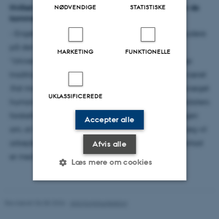
Hvilket aftryk vil du gerne sætte som afdelingsleder de
NØDVENDIGE
STATISTISKE
kommende år?
- Engelsk var et af de allerførste fag, man kunne studere
på den institution, som man i 1928 kaldte
MARKETING
FUNKTIONELLE
”Universitetsundervisningen i Jylland.” Vi har mange
traditioner, men er også fulgt med tiden, og vi har været
first movers
på mange af de udviklinger, som har præget
UKLASSIFICEREDE
humanistisk forskning og undervisning. Vores kandidaters
forskelligartede karriereveje dementerer forestillingen
Accepter alle
om, at humanister uddanner sig til arbejdsløshed. Jeg vil
arbejde for, at vores snart 100 år gamle afdeling fortsat
Afvis alle
er med til at tegne humanioras fremtid.
Læs mere om cookies
Nødvendige
Statistiske
Marketing
Revideret 06.08.2026
-
Arts Kommunikation
Funktionelle
Uklassificerede