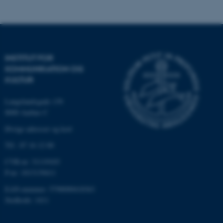
Nødvendige cookies hjælper
med at gøre hjemmesiden
INSTITUT FOR
brugbar ved at aktivere nogle
KOMMUNIKATION OG
grundlæggende funktioner
KULTUR
som navigation mm.
Hjemmesiden kan ikke
Langelandsgade 139
fungerer uden disse cookies.
8000 Aarhus C
Øvrige adresser og kort
Tlf.: 87 16 12 00
Navn
Udbyder / Domæne
CVR-nr: 31119103
be_typo_user
TYPO3 Association
P-nr: 1013139411
.au.dk
EAN-nummer: 5798000418363
Stedkode: 1411
fe_typo_user
Typo3 Association