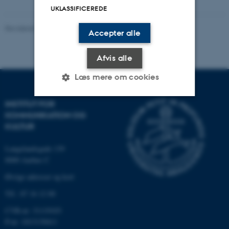
UKLASSIFICEREDE
Revideret 06.08.2026
-
Arts Kommunikation
Accepter alle
Afvis alle
Læs mere om cookies
INSTITUT FOR
KOMMUNIKATION OG
Nødvendige
Statistiske
Marketing
KULTUR
Funktionelle
Uklassificerede
Langelandsgade 139
8000 Aarhus C
Øvrige adresser og kort
Nødvendige cookies hjælper
med at gøre hjemmesiden
Tlf.: 87 16 12 00
brugbar ved at aktivere nogle
CVR-nr: 31119103
grundlæggende funktioner
P-nr: 1013139411
som navigation mm.