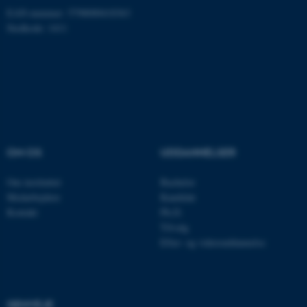
EAN-nummer: 5798000418363
Hjemmesiden kan ikke
Stedkode: 1411
fungerer uden disse cookies.
Navn
Udbyder / Domæne
be_typo_user
TYPO3 Association
.au.dk
OM OS
UDDANNELSER
fe_typo_user
Typo3 Association
Om instituttet
Bachelor
.au.dk
Medarbejdere
Kandidat
Kontakt
Ph.D.
Tilvalg
Efter- og videreuddannelse
GENVEJE