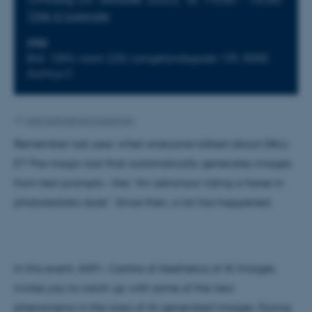
Tilføj til kalender
STED
Bld. 1584, room 220, Langelandsgade 139, 8000
Aarhus C
Af
web.katrinebjerg.kasernen
Remember last year when everyone talked about DALL-
E? The magic tool that automatically generates images
from text prompts – like “An astronaut riding a horse in
photorealistic style”. Since then, a lot has happened.
In this event, AIIM – Centre of Aesthetics of AI Images,
invites you to catch up with some of the new
phenomena in the area of AI generated images. During