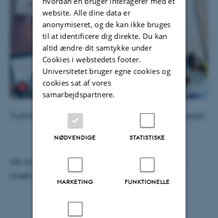
hvordan en bruger interagerer med et
website. Alle dine data er
anonymiseret, og de kan ikke bruges
til at identificere dig direkte. Du kan
altid ændre dit samtykke under
Cookies i webstedets footer.
Universitetet bruger egne cookies og
cookies sat af vores
samarbejdspartnere.
‘A photo of a group of people catching up on AI images’
NØDVENDIGE
STATISTISKE
We will supplement our investigations with coffee,
sweets – and not least – critical discussions!
MARKETING
FUNKTIONELLE