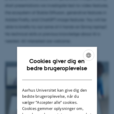
short presentations we investigate text-to-video features,
the ecosystem of Stable Diffusion, generative features in
Adobe Firefly, and ChatGPT image features. You will be
able to briefly try out some of it hands-on (bring laptop).
No technical skills or previous knowledge about AI is
needed. All interested are welcome.
Cookies giver dig en
ENGLISH
bedre brugeroplevelse
DANISH
Aarhus Universitet kan give dig den
bedste brugeroplevelse, når du
vælger ”Accepter alle” cookies.
Cookies gemmer oplysninger om,