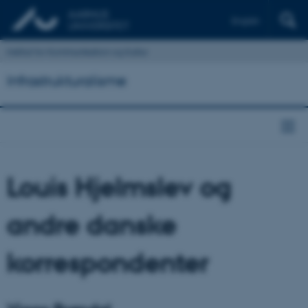
English
Institut for Kommunikation og Kultur
Infrastrukturalisme
Louis Hjelmslev og
andre danske
korrespondenter