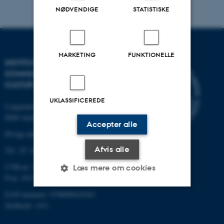
NØDVENDIGE
STATISTISKE
MARKETING
FUNKTIONELLE
INSTITUT FOR
KOMMUNIKATION OG
KULTUR
UKLASSIFICEREDE
Langelandsgade 139
8000 Aarhus C
Accepter alle
Øvrige adresser og kort
Afvis alle
Tlf.: 87 16 12 00
CVR-nr: 31119103
Læs mere om cookies
P-nr: 1013139411
EAN-nummer: 5798000418363
Stedkode: 1411
Nødvendige
Statistiske
Marketing
Funktionelle
Uklassificerede