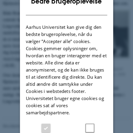
bedre brugeroplevelse
Hjelmslev ellers arbejdede hårdt for at portrættere sprogvidenskaben som.
DANISH
Både Brøndal og Hjelmslev var
centrale figurer i
Lingvistkredsen, da Brøndal var
Aarhus Universitet kan give dig den
medstifter af den. Sammen lavede
bedste brugeroplevelse, når du
de et internationalt tidsskrift ved
vælger ”Accepter alle” cookies.
navn Acta Linguistica i 1937. I
Cookies gemmer oplysninger om,
dag kender vi tidsskriftet som
hvordan en bruger interagerer med et
Acta Linguistica Hafniensia
website. Alle dine data er
Christian Axel Jensen (tv.),
(ALH).
museumsinspektør ved Nationalmuseet
anonymiseret, og de kan ikke bruges
(1918-1948) med Louis Hjelmslev i 1939
Over årene blev forholdet mellem
til at identificere dig direkte. Du kan
Hjelmslev og Brøndal mere og
altid ændre dit samtykke under
mere anstrengt, hvorfor Hjelmslev undgik enhver nærkontakt så vidt
Cookies i webstedets footer.
muligt. Da Brøndal gik bort i 1942 overtog Hjelmslev formandsposten i
Universitetet bruger egne cookies og
Lingvistkredsen.
cookies sat af vores
samarbejdspartnere.
Revideret 17.03.2023
-
Heidi McGhee