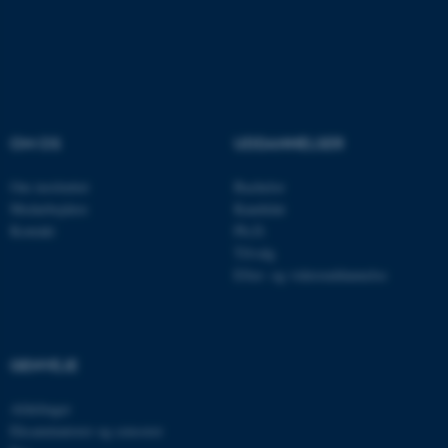
Nødvendige cookies hjælper
med at gøre hjemmesiden
brugbar ved at aktivere nogle
OM OS
UDDANNELSER
grundlæggende funktioner
som navigation mm.
Om instituttet
Bachelor
Hjemmesiden kan ikke
Medarbejdere
Kandidat
fungerer uden disse cookies.
Kontakt
Ph.D.
Tilvalg
Efter- og videreuddannelse
Navn
Udbyder / Domæne
be_typo_user
TYPO3 Association
.au.dk
GENVEJE
Afdelinger
Eksaminatorer og censorer
fe_typo_user
Typo3 Association