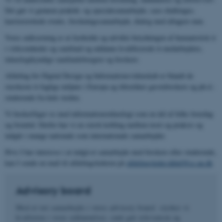
Det gør vi gennem praktik- og specialesamarbejde, case challenges,
karriererettede events, forskningssamarbejde, dialog med aftagere mm.
Vores målsætning er at fastholde og udvikle betydningen af humanistisk it
i virksomheder og samfund og uddanne kvalificerede it-medarbejdere,
teknologikyndige samfundsborgere og forskere.
Afdeling for Digital Design og Informationsvidenskab er blandt de
stærkeste it-faglige miljøer i Europa og tiltrækker gæsteforskere og ph.d.-
studerende fra hele verden.
Vi beskæftiger os med informationsteknologi som en del af folks hverdag
og fremtid. Derfor har vi en stærk kobling mellem teori og praksis og
indgår i mange nationale som internationale samarbejder.
Hvis I har interesse i at indgå et samarbejde med forskere eller studerende,
kan I sende en mail til afdelingslederen på
afdelingsleder.ddinf@cc.au.dk
Advisory board
Med et tæt samarbejde i vores advisory board styrker vi
kvaliteten i vores uddannelser, samt gør relevansen og