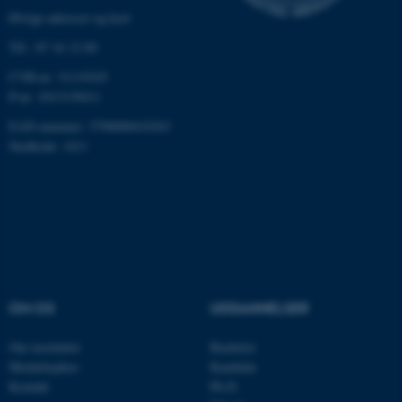
brugbar ved at aktivere nogle
Øvrige adresser og kort
grundlæggende funktioner
Tlf.: 87 16 12 00
som navigation mm.
Hjemmesiden kan ikke
CVR-nr: 31119103
fungerer uden disse cookies.
P-nr: 1013139411
EAN-nummer: 5798000418363
Stedkode: 1411
Navn
Udbyder / Domæne
be_typo_user
TYPO3 Association
.au.dk
fe_typo_user
Typo3 Association
.au.dk
OM OS
UDDANNELSER
Om instituttet
Bachelor
Medarbejdere
Kandidat
Kontakt
Ph.D.