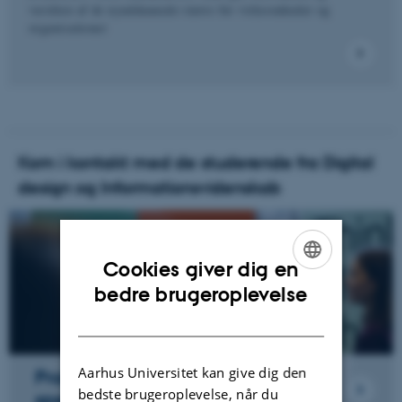
værdien af de nyuddannede større for virksomheder og
organisationer
Kom i kontakt med de studerende fra Digital
design og Informationsvidenskab
Cookies giver dig en
ENGLISH
bedre brugeroplevelse
DANISH
Aarhus Universitet kan give dig den
Praktik- og
bedste brugeroplevelse, når du
specialesamarbejde