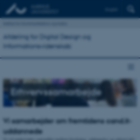
English
Institut for Kommunikation og Kultur
Afdeling for Digital Design og
Informationsvidenskab
Erhvervssamarbejde
Vi samarbejder om fremtidens cand.it-
uddannede
Vi vil understøtte samspillet mellem forskning, uddannelse og erhvervsliv.