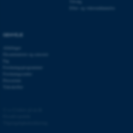
Tilvalg
Efter- og videreuddannelse
GENVEJE
ASP.NET_SessionId
Microsoft Corporation
Afdelinger
.au.dk
Eksaminatorer og censorer
Fag
Forskningsprogrammer
Forskningscentre
JSESSIONID
Oracle Corporation
Presserum
.au.dk
Tidsskrifter
ARRAffinity
Microsoft Corporation
©
—
Cookies på au.dk
.mitstudie.au.dk
Privatlivspolitik
Tilgængelighedserklæring