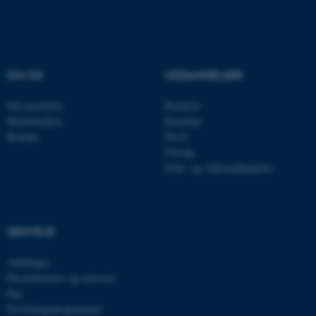
OM OS
UDDANNELSER
Om instituttet
Bachelor
Medarbejdere
Kandidat
Kontakt
Ph.D.
Tilvalg
Efter- og videreuddannelse
ASP.NET_SessionId
Microsoft Corporation
.au.dk
GENVEJE
JSESSIONID
Afdelinger
Oracle Corporation
.au.dk
Eksaminatorer og censorer
Fag
Forskningsprogrammer