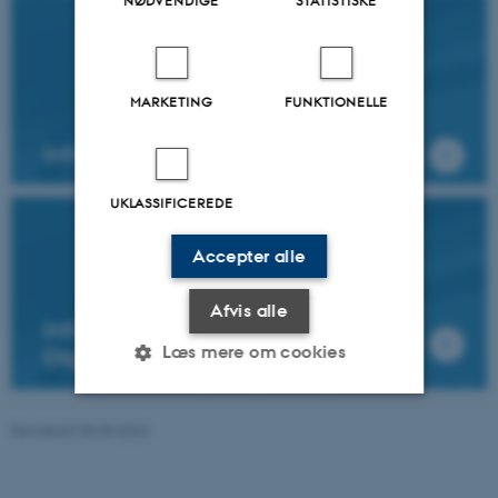
MARKETING
FUNKTIONELLE
Informationsvidenskab
UKLASSIFICEREDE
Accepter alle
Afvis alle
Informationsvidenskab, linjen
Læs mere om cookies
Digitalt liv
Revideret 05.05.2026
Nødvendige
Statistiske
Marketing
Funktionelle
Uklassificerede