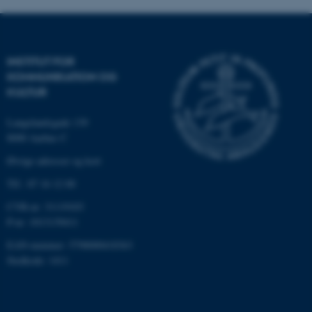
Nødvendige cookies hjælper
INSTITUT FOR
med at gøre hjemmesiden
KOMMUNIKATION OG
brugbar ved at aktivere nogle
KULTUR
grundlæggende funktioner
som navigation mm.
Langelandsgade 139
Hjemmesiden kan ikke
8000 Aarhus C
fungerer uden disse cookies.
Øvrige adresser og kort
Tlf.: 87 16 12 00
CVR-nr: 31119103
Navn
Udbyder / Domæne
P-nr: 1013139411
be_typo_user
TYPO3 Association
.au.dk
EAN-nummer: 5798000418363
Stedkode: 1411
fe_typo_user
Typo3 Association
.au.dk