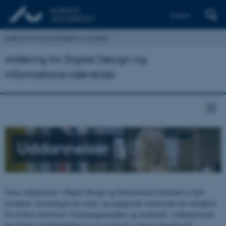
English
Institut for Kommunikation og Kultur
Afdeling for Digital Design og
Informationsvidenskab
Uddannelser
Vores uddannelser i Digital Design og Informationsvidenskab er dybt
forankret i forskningen på stedet, og engagerede studerende har mulighed
for at blive involveret i forskningsprojekter og studiejobs. Uddannelserne
har til huse på Katrinebjerg og er en del af et større dynamisk IT-