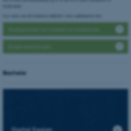
fællesskab.
Læs mere om det konkrete indhold i vores uddannelser her:
Studieportalen for indskrevne studerende
Studievejledningen
Bachelor
Digital Design