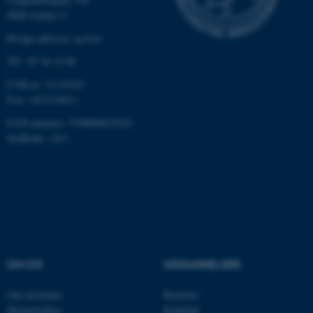
be_typo_user
TYPO3 Association
8000 Aarhus C
.au.dk
Øvrige adresser og kort
Tlf.: 87 16 12 00
fe_typo_user
Typo3 Association
CVR-nr: 31119103
.au.dk
P-nr: 1013139411
EAN-nummer: 5798000418363
Stedkode: 1411
OM OS
UDDANNELSER
ASP.NET_SessionId
Microsoft Corporation
.au.dk
Om instituttet
Bachelor
Medarbejdere
Kandidat