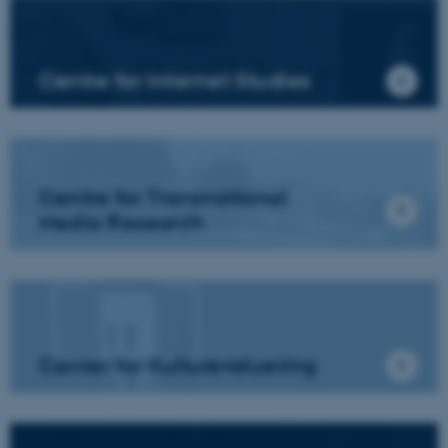
Centre for Internet Studies
Centre for Transnational
Media Research
Center for Kulturevaluering