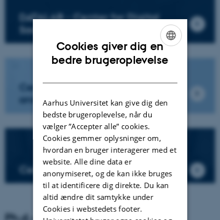
DATALAB - Center for Digital
Social Research
Cookies giver dig en
ENGLISH
bedre brugeroplevelse
DANISH
Centre for Digital Methods
and Media
Aarhus Universitet kan give dig den
bedste brugeroplevelse, når du
vælger ”Accepter alle” cookies.
Cookies gemmer oplysninger om,
hvordan en bruger interagerer med et
website. Alle dine data er
Centre for Sound Studies
anonymiseret, og de kan ikke bruges
til at identificere dig direkte. Du kan
altid ændre dit samtykke under
Cookies i webstedets footer.
Ph.d.-projekter