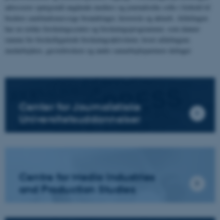
adresserer spørgsmål angående mediers og journalistiks rolle i forhold til
bredere samfundsmæssige forandringer, historisk og aktuelt. Afdelingen
har en række forskningscentre og forskningsprogrammer, som danner
ramme for forskelligartede forskningsaktiviteter, hvori afdelingens
medarbejdere, gæsteforskere og andre samarbejdspartnere deltager
Center for Journalistiske
Universitetsuddannelser
Centre for Media Industries
and Production Studies