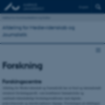
English
Institut for Kommunikation og Kultur
Afdeling for Medievidenskab og
Journalistik
Forskning
Forskingscentre
Afdeling for Medievidenskab og Journalistik har en bred og internationalt
orienteret forskningsprofil, som kombinerer humanistiske og
samfundsvidenskabeligt forskningstraditioner med digitale,
praksisbaserede og interdisciplinære tilgange. Forskningen på afdelingen