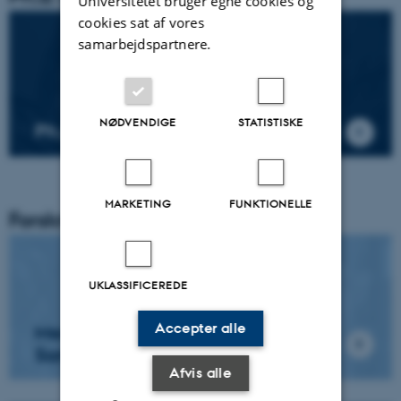
Universitetet bruger egne cookies og
cookies sat af vores
samarbejdspartnere.
NØDVENDIGE
STATISTISKE
Ph.d.-projekter i afdelingen
MARKETING
FUNKTIONELLE
Forskningsprogrammer
UKLASSIFICEREDE
Accepter alle
Medier, Kommunikation og
Samfund
Afvis alle