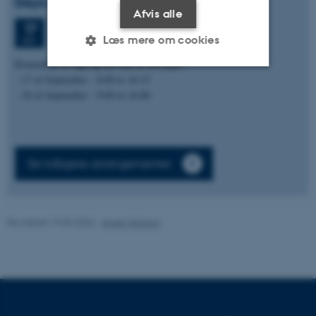
Days event
Afvis alle
Torsdag
17.
september 2026,
kl. 08:15
17
Læs mere om cookies
Aarhus University, Campus Aarhus
SEP.
Remember to sign up for one or two days.
- 17 of September - 8:00 to 16:15
Nødvendige
Statistiske
Marketing
- 18 of September - 9:00 to 16:00
Funktionelle
Uklassificerede
Se tidligere arrangementer
Nødvendige cookies hjælper
med at gøre hjemmesiden
brugbar ved at aktivere nogle
Revideret 19.05.2026
-
Asger Harlung
grundlæggende funktioner
som navigation mm.
Hjemmesiden kan ikke
fungerer uden disse cookies.