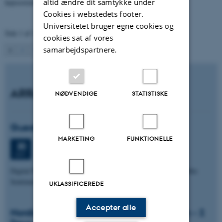
altid ændre dit samtykke under
højreorienterede, mens brugere af højreorienterede alternative…
Cookies i webstedets footer.
Universitetet bruger egne cookies og
Side 1 af 14
cookies sat af vores
1
samarbejdspartnere.
2
3
…
14
Næste
ARRANGEMENTER
NØDVENDIGE
STATISTISKE
Guest lecture with Zhang Dechun
MARKETING
FUNKTIONELLE
Fredag
30.
oktober 2026,
kl. 14:15
30
Nobel, building 1483, Room 354.
OKT.
Digital Nationalism and Affective Governance: Propaganda, Public
Sentiment, and Soft Authori-tarianism in China
UKLASSIFICEREDE
Accepter alle
Nordic Manosphere Network Symposium - 2