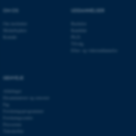
.au.dk
OM OS
UDDANNELSER
Om instituttet
Bachelor
Medarbejdere
Kandidat
JSESSIONID
Oracle Corporation
Kontakt
Ph.D.
.au.dk
Tilvalg
Efter- og videreuddannelse
ARRAffinity
Microsoft Corporation
.mitstudie.au.dk
GENVEJE
Afdelinger
Eksaminatorer og censorer
esctx
Microsoft Corporation
.login.microsoftonline.com
Fag
Forskningsprogrammer
fpc
Microsoft Corporation
Forskningscentre
login.microsoftonline.com
Presserum
Tidsskrifter
__cf_bm
Cloudflare Inc.