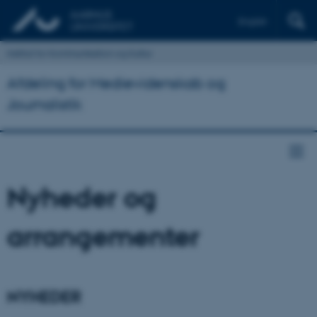
English
Institut for Kommunikation og Kultur
Afdeling for Medievidenskab og
Journalistik
Nyheder og
arrangementer
NYHEDER