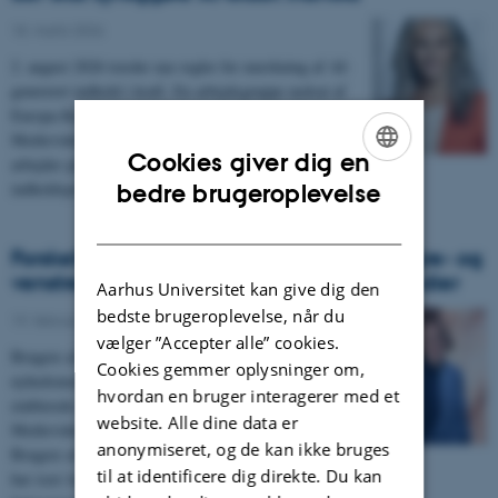
18. marts 2026
-
2. august 2026 træder nye regler for mærkning af AI-
genereret indhold i kraft. En arbejdsgruppe nedsat af
Europa-Kommissionen med professor ved
Medievidenskab Anja Bechmann som formand
Cookies giver dig en
arbejder på et adfærdskodeks, der skal hjælpe
ENGLISH
indholdsproducenter med at leve op til lovgivningen.
bedre brugeroplevelse
DANISH
Forskellig medietillid blandt brugere af højre- og
venstreorienterede alternative nyhedsmedier
Aarhus Universitet kan give dig den
bedste brugeroplevelse, når du
19. februar 2026
-
vælger ”Accepter alle” cookies.
Brugere af højre- og venstreorienterede alternative
Cookies gemmer oplysninger om,
nyhedsmedier i Danmark forholder sig forskelligt til
hvordan en bruger interagerer med et
etablerede nyhedsmedier. Det viser et nyt studie fra
website. Alle dine data er
Medievidenskab og Journalistik, Aarhus Universitet.
anonymiseret, og de kan ikke bruges
Brugere af venstreorienterede alternative nyhedsmedier
til at identificere dig direkte. Du kan
har især lavere tillid til nyhedsmedier, der er eller opfattes som