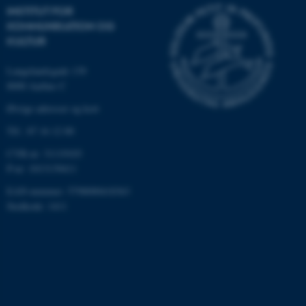
INSTITUT FOR
Navn
Udbyder / Domæne
KOMMUNIKATION OG
KULTUR
be_typo_user
TYPO3 Association
.au.dk
Langelandsgade 139
8000 Aarhus C
Øvrige adresser og kort
fe_typo_user
Typo3 Association
.au.dk
Tlf.: 87 16 12 00
CVR-nr: 31119103
P-nr: 1013139411
EAN-nummer: 5798000418363
Stedkode: 1411
ASP.NET_SessionId
Microsoft Corporation