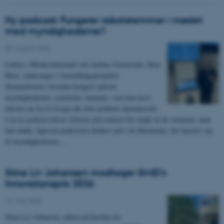
Ny podcast: Fungerer robotstemmer i mødet
med myndighederne?
05. august 2026
-
Lektor i Medievidenskab ved Aarhus Universitet, Iben
Have, undersøger i formidlingsprojektet
Stemmeboxen, hvordan borgere oplever
myndighedernes syntetiske stemmer, som kan læse
teksten op fra fx borger.dk eller politiets hjemmeside.
I en ny podcast bliver lytterne præsenteret for nogle af de stemmer, man
kan møde, ligesom podcasten dykker ned i de dilemmaer, der knytter sig
til myndighedernes…
Stine Liv Johansen modtager SMiD's
Innovationspris 2026
19. maj 2026
-
Stine Liv Johansen, lektor på Institut for