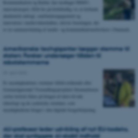
Kommunikation og Kultur, har modtaget SMiD's
innovationspris 2026 for på forbilledlig vis at forbinde
akademisk indsigt, samfundsengagement og
innovation i medievidenskaben, skriver foreningen, der
er en sammenslutning af medie- og kommunikationsforskere i Danmark.
Amerikanske techgiganter lægger stemme til
staten: Forsker undersøger tilliden til
robotstemmerne
09. april 2026
-
Er myndighedernes stemmer tillidsvækkende eller
fremmedgørende? Formidlingsprojektet Stemmeboxen
sætter kritisk fokus på brugen af tekst-til-tale
teknologi og de syntetiske stemmer, som
myndighederne bruger i den digitale borgerbetjening.
AU-professor leder udvikling af nyt EU-kodeks,
der skal synliggøre AI-skabt indhold