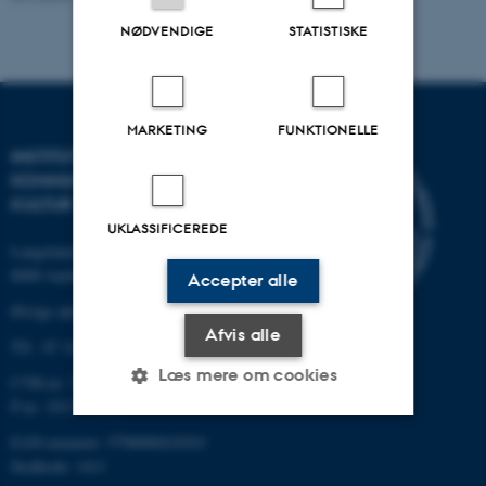
NØDVENDIGE
STATISTISKE
MARKETING
FUNKTIONELLE
INSTITUT FOR
KOMMUNIKATION OG
KULTUR
UKLASSIFICEREDE
Langelandsgade 139
8000 Aarhus C
Accepter alle
Øvrige adresser og kort
Afvis alle
Tlf.: 87 16 12 00
Læs mere om cookies
CVR-nr: 31119103
P-nr: 1013139411
EAN-nummer: 5798000418363
Nødvendige
Statistiske
Marketing
Stedkode: 1411