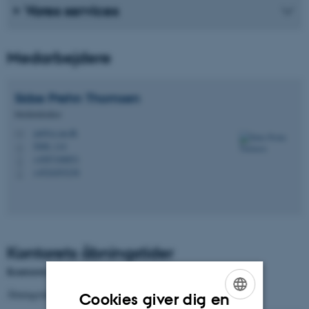
Vores services
Medarbejdere
Sidse Prehn
Thomsen
Medietekniker
spt@cc.au.dk
M
5008, 114
H
+4587168851
P
+4524293238
P
Kontorets åbningstider
Kontorets Åbningstider
Åbningstider - Sommeren 2026
Cookies giver dig en