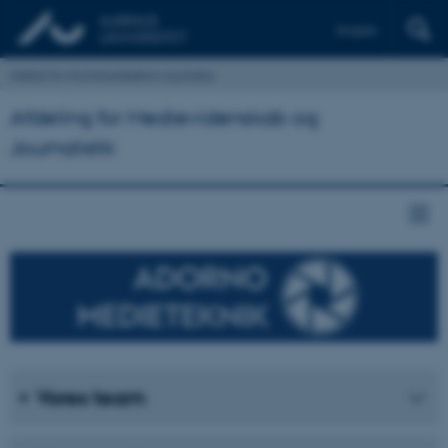
English
Institut for Kommunikation og Kultur
Afdeling for Medievidenskab og
Journalistik
Vores team