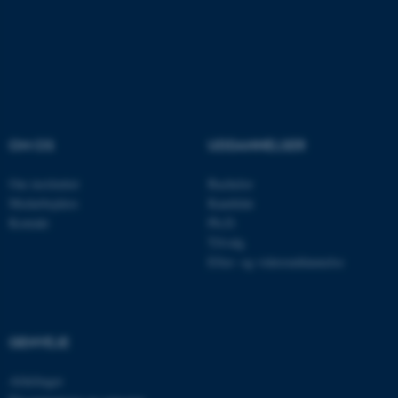
Funktionelle
Uklassificerede
Nødvendige cookies hjælper
med at gøre hjemmesiden
brugbar ved at aktivere nogle
OM OS
UDDANNELSER
grundlæggende funktioner
som navigation mm.
Om instituttet
Bachelor
Hjemmesiden kan ikke
Medarbejdere
Kandidat
fungerer uden disse cookies.
Kontakt
Ph.D.
Tilvalg
Efter- og videreuddannelse
Navn
Udbyder / Domæne
be_typo_user
TYPO3 Association
.au.dk
GENVEJE
Afdelinger