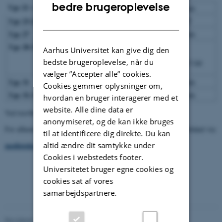
ENGLISH
bedre brugeroplevelse
Uge 21 + 22
Tirsdag - Torsdag
Efter aftale
DANISH
Uge 23-26
FERIE
LUKKET
Uge 27
Tirsdag - Torsdag
Efter aftale
Uge 28-30
SUMMER UNIVERSITY
Aarhus Universitet kan give dig den
bedste brugeroplevelse, når du
Mandag - Fredag
09:00 - 17:00
vælger ”Accepter alle” cookies.
Uge 31
Onsdag - Torsdag
Efter aftale
Cookies gemmer oplysninger om,
Uge 32-35
Tirsdag - Torsdag
Efter aftale
hvordan en bruger interagerer med et
website. Alle dine data er
Ved travlhed eller opgaver ude af huset er kontoret lukket.
anonymiseret, og de kan ikke bruges
For afhentning eller aflevering af udstyr kontakt os venligst på forhånd via:
til at identificere dig direkte. Du kan
altid ændre dit samtykke under
medieteknik.medjour@cc.au.dk
Cookies i webstedets footer.
Universitetet bruger egne cookies og
cookies sat af vores
samarbejdspartnere.
Revideret 26.05.2026
-
Asger Harlung