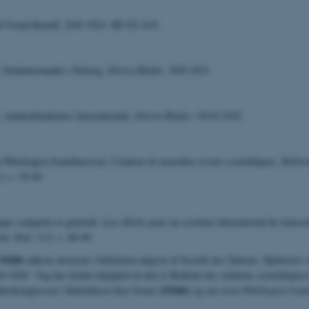
l Svend Ranulf, 26/8-1924. SB 921.619.
 Studentermødet i Nyborg.
Ekstra-Bladet
, 18/8-1923.
 Aandsarbejdernes Internationale.
Ekstra-Bladet
, 19/10-1925.
Philologica Scandinavica]. Création de nouvelles revues scientifiques.
Bulleti
): s. 39-40.
que comparée et générale. Les efforts pour un système international de transcr
ion.
Ibid
, 1(1): s. 48-49.
1926b
udkom anonymt i bulletinen udgivet af Société des Nations. Hjelmslev s
-1926: ”Jeg har fundet lejlighed til deri [i Bulletin des relations scientifiques]
1926b
tikerkongressen i København ifjor foraar [
] og om
Acta Philologica Scan