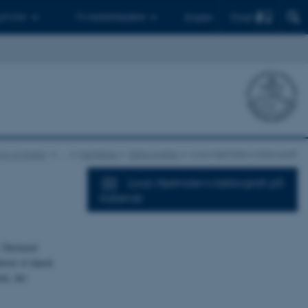
Find
 ph.d.er
Til medarbejdere
English
on og Kultur
…
Værktøjer
Bibliografier
Louis Hjelmslevs bibliografi
Louis Hjelmslevs bibliografi på
italiensk
l. Derimod
terer et dansk
um, der