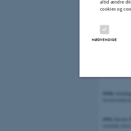
1932-1935.
Rasm
altid ændre di
Hundredeaaret f
cookies og coo
ved Louis Hjelm
1v-396 s.; bind 2
Hjelmslevs anmæ
1933-1934, 8: s.
NØDVENDIGE
· Oversættels
1932-1937.
1933a.
Structure
57) og i
TCLC
(
Nødvendige
1933b.
Grundlage
Aarsberetning f
Nødvendige cooki
1933c.
Rasmus Ra
grundlæggende fu
vetenskap, konst
cookies.