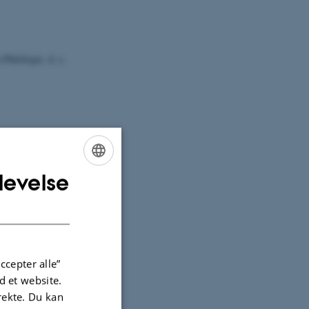
 Philologie
, 4: s.
levelse
ENGLISH
1933a, 1933b og
DANISH
iversitetets
ccepter alle”
 et website.
irekte. Du kan