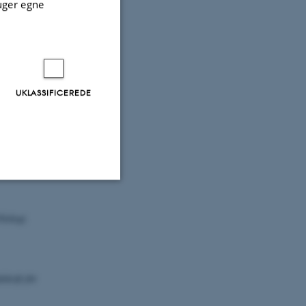
et i
uger egne
itteraturselskab
nd 1 (1932),
apparat og
en Philologie
,
UKLASSIFICEREDE
Munksgaard,
1933a
LC
(
: s.
Uklassificerede
ilologi.
ere nogle
skrift för
rer uden disse