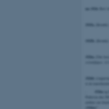
ms 1924.
Brev ti
1925a.
[Kronik].
1925b.
[Kronik].
1926a.
[Om Acta 
scientifiques
, 1(1
1926b.
Linguisti
et de transliterat
1926a
·
og
Pedersen den 28/6
artikler om fone
1926a
[
]”.