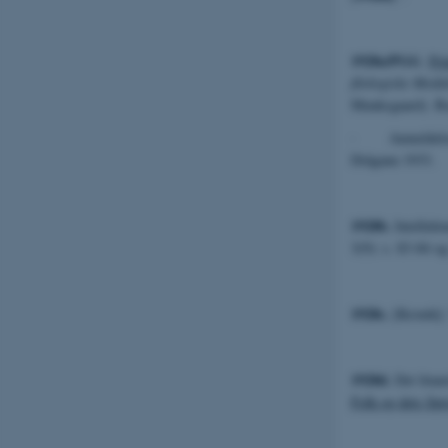
1928a/PGG
.
Pri
filologiske Medd
Munksgaard). Bo
· Anmeldelser: 
Drǎganu 1933.
1928b.
Intellektu
3(9): s. 83-84 og
1928c.
[Kronik].
1928d.
Det litau
Folk og dets Spr