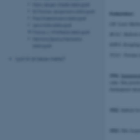
Hans Jørgen Uldalls bibliografi
Eli Fischer-Jørgensens bibliografi
Forkortelser:
Paul Diderichsens bibliografi
LH: Louis Hjelm
Jens Holts bibliografi
Francis J. Whitfields bibliografi
BCLC: Bulletin 
Henning Spang-Hanssens
KDVS: Kongelige
bibliografi
TCLC: Travaux d
Lyst til at læse mere?
1916
.
Sammensat
sider. Den positi
fotokopieret eks
1922
.
Indtryk fra
1923.
Otto Jespe