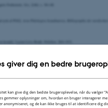
æts Forhistorie.
Gry
, 2(46): s. 361-68.
å tysk af PGG].
Acta Philologica Scandinavica, Bibliographie der nordischen
 en kronik]. Lucien Lévy-Bruhl.
Politiken
, 28/4-1931.
s].
Études baltiques
. København: Levin & Munksgaards, xi-272 s.
s giver dig en bedre brugerop
Wood 1932; Meillet 1932a og 1932b; Vaillant 1932; Wijk 1932; Fraenkel 
rafi på dansk].
Festskrift udgivet af Københavns Universitet i Anledning af Un
itet kan give dig den bedste brugeroplevelse, når du vælger ”A
-50.
es gemmer oplysninger om, hvordan en bruger interagerer med
er anonymiseret, og de kan ikke bruges til at identificere dig d