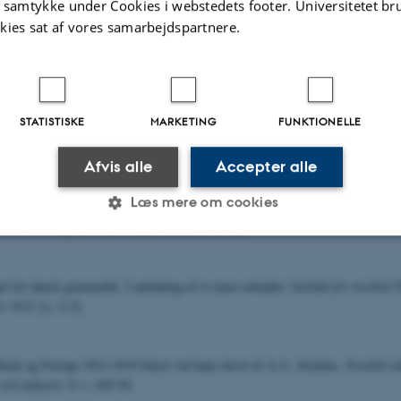
us Rask. Udvalgte Afhandlinger udgivet paa Bekostning af Rask-Ørsted Fond
t samtykke under Cookies i webstedets footer. Universitetet br
or Rasks Død paa Foranledning af Vilhelm Thomsen af Det Danske Sprog- og L
kies sat af vores samarbejdspartnere.
slev med Indledning af Holger Pedersen
. København: Levin & Munksgaard. Bi
 (1933), 384 s.; bind 3 (1935), 422 s. Det sidste bind indeholder det kritiske 
rkninger. Notits i
Acta Philologica Scandinavica, Bibliographie der nordisch
 298.
STATISTISKE
MARKETING
FUNKTIONELLE
e: Rasmus Rask:
Ausgewählte Abhandlungen
, s. 1-3. København: Levin & 
Afvis alle
Accepter alle
Læs mere om cookies
 générale des corrélations linguistiques. Skrevet i 1933, skulle udkomme i
BC
1973
OSG 89n), og udkom posthumt i
: s. 57-98.
Statistiske
Marketing
Funktionelle
t for dansk grammatik. I anledning af to nyere arbejder.
Selskab for nordisk F
or 1933
: [s. 2-3].
es hjælper med at gøre hjemmesiden brugbar ved at aktiv
sk og Sverige 1812-1818 belyst ved hans breve til A.A. Afzelius.
Nordisk tid
nktioner som navigation mm. Hjemmesiden kan ikke funge
 och industri
, 9: s. 445-56.