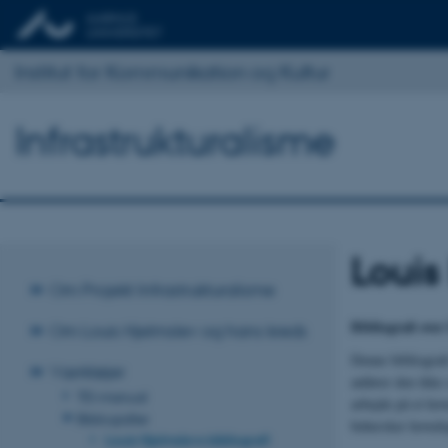
Institut for Kommunikation og Kultur
Infrastrukturalisme
Louis
Om Projekt Infrastrukturalisme
Bibliografi ove
Om Louis Hjelmslev og hans kreds
Denne bibliograf
Værktøjer
anfører den ikke
TEI-manual
arbejde på et ho
Bibliografier
behersker hoved
Louis Hjelmslevs bibliografi