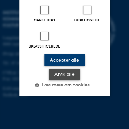
INSTITUT FOR
KOMMUNIKATION OG
MARKETING
FUNKTIONELLE
KULTUR
Langelandsgade 139
8000 Aarhus C
UKLASSIFICEREDE
Øvrige adresser og kort
Accepter alle
Tlf.: 87 16 12 00
CVR-nr: 31119103
Afvis alle
P-nr: 1013139411
Læs mere om cookies
EAN-nummer: 5798000418363
Stedkode: 1411
Nødvendige
Statistiske
Marketing
Funktionelle
Uklassificerede