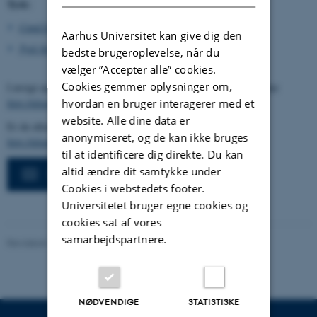
Tysk:
Cand.ling.merc., Tysk, AU
Aarhus Universitet kan give dig den
Tysk Sprog, Litteratur og Kultur, AU
bedste brugeroplevelse, når du
vælger ”Accepter alle” cookies.
Cookies gemmer oplysninger om,
I øvrigt opfordrer vi dig til at tilmelde dig AU alumnenetværket her
http://alumner.au.dk/bliv-medlem
hvordan en bruger interagerer med et
website. Alle dine data er
Er du allerede medlem, beder vi dig opdatere din profil på
anonymiseret, og de kan ikke bruges
http://alumner.au.dk/opdater-din-profil/
til at identificere dig direkte. Du kan
altid ændre dit samtykke under
Læs historier fra Alumner
Cookies i webstedets footer.
Universitetet bruger egne cookies og
cookies sat af vores
samarbejdspartnere.
Revideret 12.05.2026
-
Jette Skjoldborg Bagger
NØDVENDIGE
STATISTISKE