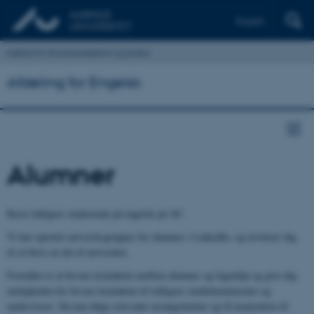
English
Institut for Kommunikation og Kultur
Afdeling for Engelsk
Alumner
Kære tidligere studerende på engelsk på AU
Vi har oprettet netværksgrupper for alumner i LinkedIn, og inviterer dig
til at blive en del af netværket.
Formålet er at bevare kontakten mellem alumner og fagmiljø og give dig
muligheden for bevare kontakten til tidligere studiekammerater og
undervisere. Du kan følge relevante arrangementer og få inspiration til