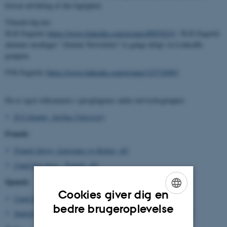
fortsat udvikling af din faglighed.
Tilmeld dig her:
SLK Engelsk (
https://www.linkedin.com/groups/8907023/
). SLK Engelsk
alumner modtager "Alumni Newsletter" to gange årligt via LinkedIn
gruppen.
IVK Engelsk (
https://www.linkedin.com/groups/12371699/
)
Du er også velkommen i sprogfagenes andre netværksgrupper:
ICS Alumni, Aarhus University
Fransk:
Fransk Sprog, Litteratur og Kultur, AU
Cand.ling.merc., Fransk, AU
Spansk:
Cookies giver dig en
Cand.ling.merc., Spansk, AU
ENGLISH
bedre brugeroplevelse
Spansk og Spanskamerikansk Sprog, Litteratur og Kultur, AU
DANISH