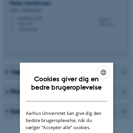
Peter
Mortensen
Lektor, Afdelingsleder
engpm@cc.au.dk
M
1481, 438
H
+4587162645
P
Videnskabeligt personale
Cookies giver dig en
ENGLISH
bedre brugeroplevelse
PhD-studerende
DANISH
Sekretariat
Aarhus Universitet kan give dig den
bedste brugeroplevelse, når du
vælger ”Accepter alle” cookies.