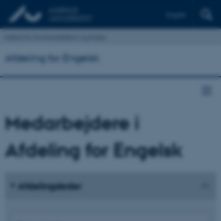
English
Institut for Kommunikation og Kultur
Afdeling for Engelsk
Medarbejdere i
Afdeling for Engelsk
Afdelingsleder