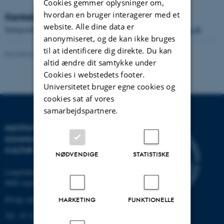
Cookies gemmer oplysninger om,
hvordan en bruger interagerer med et
Kontakt afdelingen
website. Alle dine data er
Spørgsmål til Afdeling for Engelsk sendes til
englisharts@dac.au.dk
anonymiseret, og de kan ikke bruges
til at identificere dig direkte. Du kan
Revideret 13.05.2026
-
Jette Skjoldborg Bagger
altid ændre dit samtykke under
Cookies i webstedets footer.
Universitetet bruger egne cookies og
cookies sat af vores
samarbejdspartnere.
INSTITUT FOR
KOMMUNIKATION OG
KULTUR
NØDVENDIGE
STATISTISKE
Langelandsgade 139
8000 Aarhus C
Øvrige adresser og kort
MARKETING
FUNKTIONELLE
Tlf.: 87 16 12 00