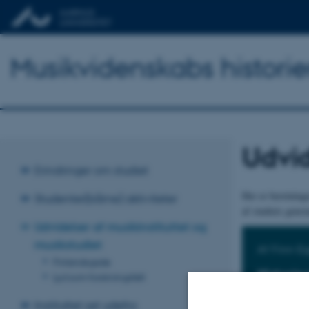
Musikvidenskabs historie
Udvid
Erindringer om studiet
Her er beretning
Studenter(bårne) aktiviteter
af studiets genst
Udvidelser af musikinstituttet og
musikstudiet
Af Finn E
Finlandsgade
Histori
Lyd som forskningsfelt
Professor e
Instituttet set udefra