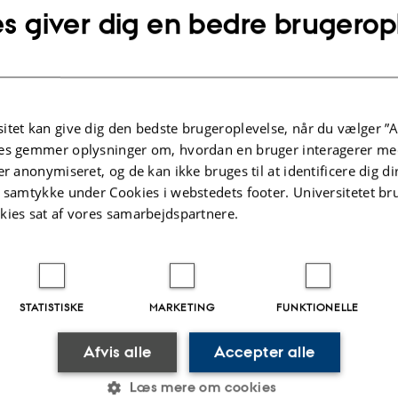
 om hvordan instituttet blev
ph.d.-projekt omkring lyd, som
s giver dig en bedre brugerop
 lokationen Finlandsgade 12 i
oprettelsen af fagets audiodes
rledes de nye lokaler blev
sin ph.d. blev Morten Breinbj
 med stor opfindsomhed. Finn
Multimediestudier og er nu le
sen var på det tidspunkt
afdeling for Digital design &
delingsleder (Akustisk
Informationsvidenskab.
m) ved musikvidenskab i
blev i 1978 professor ved
itet kan give dig den bedste brugeroplevelse, når du vælger ”A
rerhøjskole og rykkede i
es gemmer oplysninger om, hvordan en bruger interagerer med
til AU, hvor han var professor
er anonymiseret, og de kan ikke bruges til at identificere dig d
t for Musik og Musikterapi
t samtykke under Cookies i webstedets footer. Universitetet br
kies sat af vores samarbejdspartnere.
.2026
-
Charlotte Rørdam Larsen
STATISTISKE
MARKETING
FUNKTIONELLE
Afvis alle
Accepter alle
Læs mere om cookies