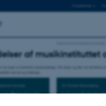
Til studerende
Til
r
Institut for Kommunikation og Kultur
elser af musikinstituttet
er om nogle af instituttets knopskydninger. Det drejer sig dels om udvidelsen a
andsfelt med lyd og lyddesign.
geland Hansen
Af Morten Breinbjerg
en om Finlandsgade
Lyd som forskningsfe
meritus Finn Egeland Hansen
Morten Breinbjerg fortæller h