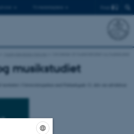
Find
 ph.d.er
Til medarbejdere
Musikvidenskabs historier
Udvidelser af musikinstituttet og musikstudiet
 og musikstudiet
f instituttet i Universitetsparken med Finlandsgade 12, dels om udvidelsen
lt
er om sit