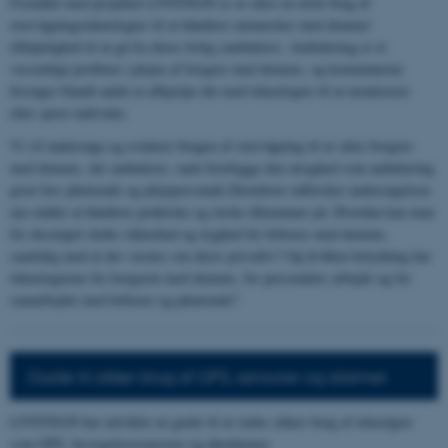
Formålet med projektet LIVSTEGN er at sikre en etisk brug af
overvågningsteknologier til at håndtere mennesker med demens'
tilbøjelighed til at gå fra deres bolig (ambulere). Ambulering er et
væsentligt problem i plejen af borgere med demens, og kommunerne
forsøger blandt andet at afhjælpe det med teknologier til at monitorere
eller spore individer.
Vi vil undersøge og evaluere brugen af overvågning til at sikre borgere
med demens, der ambulerer, samt forebygge den utryghed som ambulering
giver hos pårørende og plejepersonale.Derudover udforsker undersøgelsen
nye måder at håndtere praktiske og etiske dilemmaer på. Hvordan kan man
for eksempel skabe sikkerhed og tryghed for beboere med demens,
samtidig med at der værnes om deres privatliv? Og hvilken betydning har
teknologierne for borgeren med demens, for personalets arbejde og for
samarbejdet med beboere og pårørende?
Guide til sikker brug af GPS, sensorer og alarmer
LIVSTEGN har udviklet en guide til at støtte sikker brug af teknolgier
som GPS, bevægelsessensorer og døralarmer.