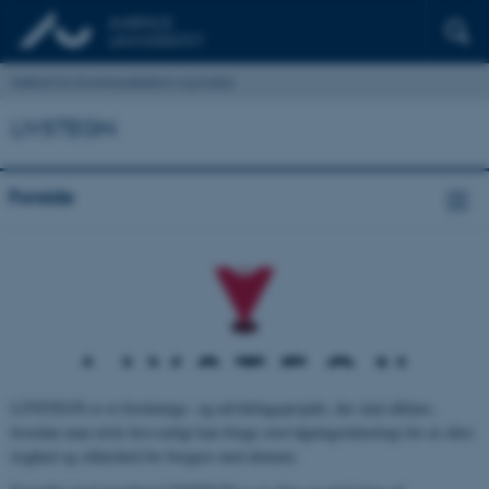
Institut for Kommunikation og Kultur
LIVSTEGN
Forside
LIVSTEGN er et forsknings- og udviklingsprojekt, der skal afklare,
hvordan man etisk forsvarligt kan bruge overvågningsteknologi for at sikre
tryghed og sikkerhed for borgere med demens.