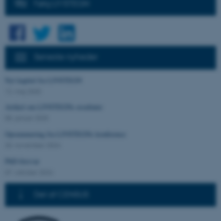
Følg LIVSTEGN
Funktionelle
Uklassificerede
Seneste nyheder
Nødvendige cookies hjælper
med at gøre hjemmesiden
Nyt kapitel fra LIVSTEGN
brugbar ved at aktivere nogle
12. maj 2025
grundlæggende funktioner
som navigation mm.
Artikel om LIVSTEGNs resultater
Hjemmesiden kan ikke
08. januar 2025
fungerer uden disse cookies.
Opsummering fra LIVSTEGNs konference
20. november 2024
PhD-forsvar
Navn
Udbyder / Domæne
07. oktober 2024
be_typo_user
TYPO3 Association
.au.dk
Del af CENSUS