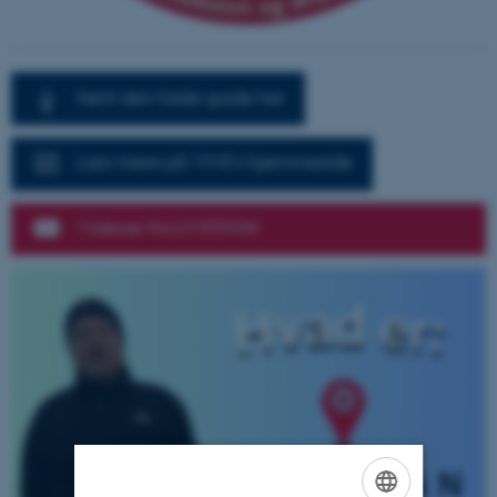
Hent den fulde guide her
Læs mere på VIVE's hjemmeside
Videoer fra LIVSTEGN