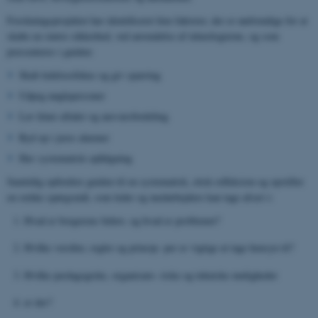
Forskningsprojektet har identificeret fem faktorer, der er nødvendige for at
skabe en større sikkerhed, ved anvendelse af teknologierne, og som
præsenteres i guiden:
Skab ledelsesfokus og giv sparring
Udpeg nøglepersoner
Lav klare aftaler og ansvarsfordeling
Ryd op i jeres alarmer
Hav systematisk opfølgning
Samtidig opfordrer guiden til en systematisk, etisk refleksion og opstiller
en række spørgsmål, som leder og medarbejdere kan tage afsæt i:
Hvad er borgerens behov, og hvad er problemet?
Hvilke værdier, regler og princip- per er vigtige at tage hensyn til?
Hvilke pædagogiske, organisato- riske og tekniske muligheder
er der?