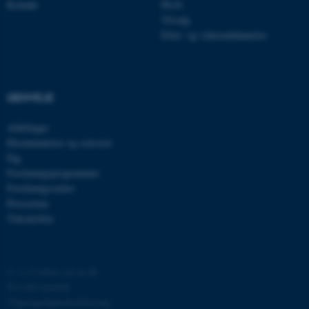
Kontakt
Ph.D.
Tilvalg
Efter- og videreuddannelse
JSESSIONID
Oracle Corporation
.au.dk
GENVEJE
ARRAffinity
Microsoft Corporation
.mitstudie.au.dk
Afdelinger
Eksaminatorer og censorer
Fag
Forskningsprogrammer
esctx
Microsoft Corporation
Forskningscentre
.login.microsoftonline.com
Presserum
Tidsskrifter
fpc
Microsoft Corporation
login.microsoftonline.com
__cf_bm
Cloudflare Inc.
©
—
Cookies på au.dk
.pure.au.dk
Privatlivspolitik
Tilgængelighedserklæring