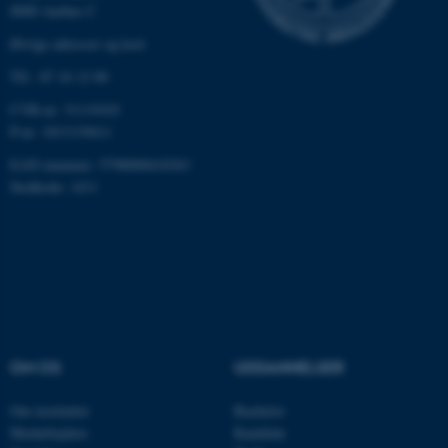
be_typo_user
TYPO3 Association
8000 Aarhus C
.au.dk
Øvrige adresser og kort
Tlf.: 87 16 12 00
fe_typo_user
Typo3 Association
CVR-nr: 31119103
.au.dk
P-nr: 1013139411
EAN-nummer: 5798000418363
Stedkode: 1411
OM OS
UDDANNELSER
ASP.NET_SessionId
Microsoft Corporation
.au.dk
Om instituttet
Bachelor
Medarbejdere
Kandidat