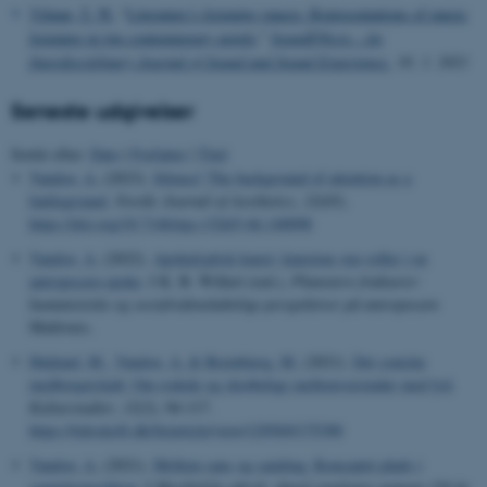
Vilmar, T. W.
“
Literature’s listening spaces: Representations of music
listening in two contemporary novels
.”
SoundEffects - An
Interdisciplinary Journal of Sound and Sound Experience.
10, 1. 2021
Seneste udgivelser
Sortér efter:
Dato
|
Forfatter
|
Titel
Vandsø, A.
(2023).
Silence! The background of attention as a
battleground
.
Nordic Journal of Aesthetics
,
32
(65).
https://doi.org/10.7146/nja.v32i65-66.140098
Vandsø, A.
(2022).
Apokalyptisk kunst: kunstens nye roller i en
antropocæn epoke
. I K. B. Willert (red.),
Planetære frakturer:
humanistiske og socialvidenskabelige perspektiver på antropocæn
Multivers.
Højlund, M.
, Vandsø, A.
& Breinbjerg, M.
(2021).
Det soniske
medborgerskab: Om rodede og skrøbelige mellemværender med lyd
.
Kulturstudier
,
12
(2), 94-117.
https://tidsskrift.dk/fn/article/view/129569/175390
Vandsø, A.
(2021).
Mellem sans og samling: Konceptet plads i