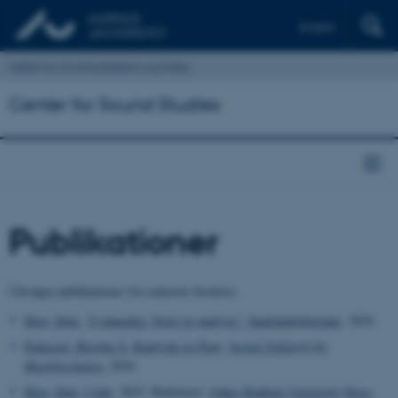
English
Institut for Kommunikation og Kultur
Center for Sound Studies
Publikationer
Udvalgte publikationer fra centerets forskere:
Have, Iben.
“Lydmedier. Teori og analyse”.
Samfundslitteratur
. 2024
Pedersen, Birgitte S.
Raplyrik og Flow
.
Svensk Tidskrift för
Musikforskning.
2024
Have, Iben
,
Calm
. 2023. Baltimore:
Johns Hopkins University Press
.