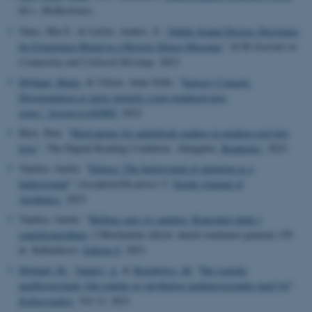
60 s. (Reflections)
Yates, Mia F., & Løvlie, Anders. S.
“Subtle Sound Design: Designing
for Experience Blend in a Historic House Museum.
”
ACM Journal on
Computing and Cultural Heritage
,
2023
Højlund, Marie.
& Udsen, Anne-Sofie. “
Sensory Concert:
Disorientation as tactic towards a non-gendered pop-
stage.”
Seismograf/DMT.
2022
Have, Iben. “
Motivations for audiobook reading in modern everyday
lives
”.
The Digital Reading Condition. Abingdon:
Routledge
, 2023.
Vandsø, Anette. “
Silence: The background of attention as a
battleground
”
(Accepteret/In press)
I:
Nordic Journal of
Aesthetics.
2023
Vandsø, Anette. “
Mellem sans og samling: Konceptet plads i
samtidsmusikken
. I Musikalske aftryk: dansk tonekunst gennem 150
år. København:
Edition S
. 2021
Højlund, M.
,
Vandsø, A.
&
Breinbjerg, M.
“
Det soniske
medborgerskab: Om rodede og skrøbelige mellemværender med lyd
”
.
Kulturstudier.
Vol 12. 2021