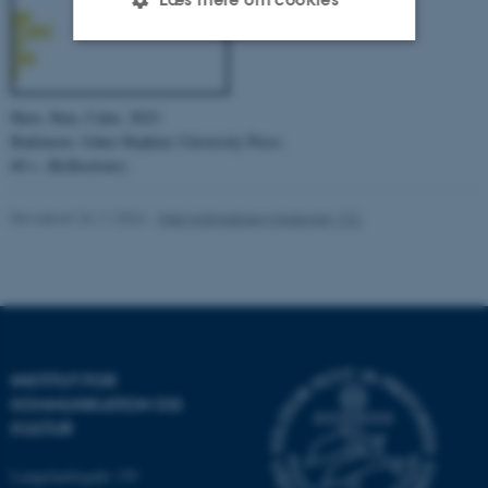
Nødvendige
Statistiske
Marketing
Have, Iben, Calm. 2023.
Funktionelle
Uklassificerede
Baltimore: Johns Hopkins University Press.
60 s. (Reflections).
Nødvendige cookies hjælper
Revideret 26.11.2024
-
Web Katrinebjerg Kasernen, CC
med at gøre hjemmesiden
brugbar ved at aktivere nogle
grundlæggende funktioner
som navigation mm.
Hjemmesiden kan ikke
fungerer uden disse cookies.
INSTITUT FOR
KOMMUNIKATION OG
KULTUR
Navn
Udbyder / Domæne
Langelandsgade 139