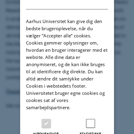
EUVoD (2021-24) and the Centre for Transnational Media
DANISH
Research. In their contributions the speakers share work
in progress in different domains of research on video-on-
Aarhus Universitet kan give dig den
demand (VoD) platforms ranging from investigations of
bedste brugeroplevelse, når du
services' business models and transnational strategies to
vælger ”Accepter alle” cookies.
Cookies gemmer oplysninger om,
the study of content and catalogue productions to the
hvordan en bruger interagerer med et
tracing of personalisation, user experiences as well as
website. Alle dine data er
the quantitative mapping of the development of
anonymiseret, og de kan ikke bruges
national markets and the circulation of European
til at identificere dig direkte. Du kan
content.
altid ændre dit samtykke under
Cookies i webstedets footer.
Please find the full programme PDF
.
Universitetet bruger egne cookies og
cookies sat af vores
We invite interested listeners to join at 12:45.
samarbejdspartnere.
NØDVENDIGE
STATISTISKE