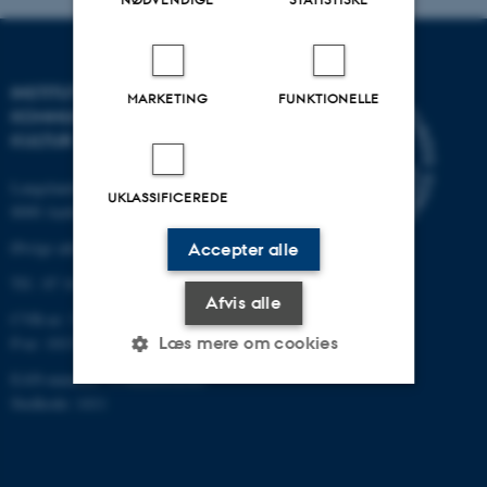
INSTITUT FOR
MARKETING
FUNKTIONELLE
KOMMUNIKATION OG
KULTUR
Langelandsgade 139
UKLASSIFICEREDE
8000 Aarhus C
Øvrige adresser og kort
Accepter alle
Tlf.: 87 16 12 00
Afvis alle
CVR-nr: 31119103
Læs mere om cookies
P-nr: 1013139411
EAN-nummer: 5798000418363
Stedkode: 1411
Nødvendige
Statistiske
Marketing
Funktionelle
Uklassificerede