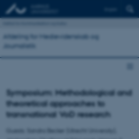
English
Institut for Kommunikation og Kultur
Afdeling for Medievidenskab og
Journalistik
Symposium: Methodological and
theoretical approaches to
transnational VoD research
Guests: Sandra Becker (Utrecht University),